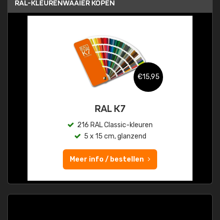
RAL-KLEURENWAAIER KOPEN
€15,95
RAL K7
216 RAL Classic-kleuren
5 x 15 cm, glanzend
Meer info / bestellen