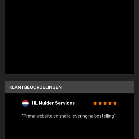
KLANTBEOORDELINGEN
HL Mulder Services
T
"
"Prima website en snelle levering na bestelling"
"Alles