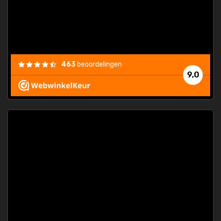
463
beoordelingen
9,0