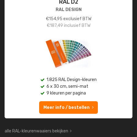
RAL D2
RAL DESIGN
€
154,95
exclusief BTW
€
187,49
inclusief BTW
1.825 RAL Design-kleuren
6 x 30 cm, semi-mat
9 kleuren per pagina
Meer info / bestellen
alle RAL-kleurenwaaiers bekijken