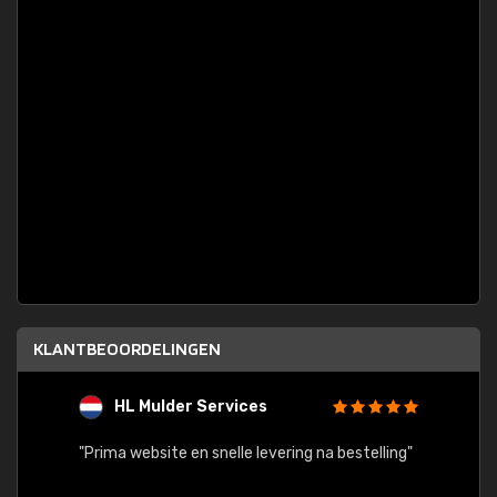
KLANTBEOORDELINGEN
HL Mulder Services
T
"
"Prima website en snelle levering na bestelling"
"Alles