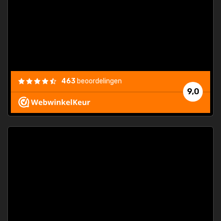
463
beoordelingen
9,0