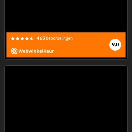
463
beoordelingen
9,0