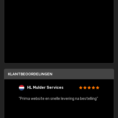
KLANTBEOORDELINGEN
HL Mulder Services
T
"
"Prima website en snelle levering na bestelling"
"Alles