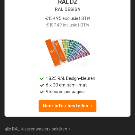
RAL D2
RAL DESIGN
€
154,95
exclusief BTW
€
187,49
inclusief BTW
1.825 RAL Design-kleuren
6 x 30 cm, semi-mat
9 kleuren per pagina
Meer info / bestellen
alle RAL-kleurenwaaiers bekijken