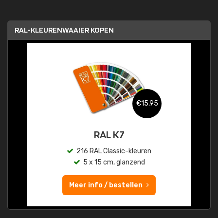
RAL-KLEURENWAAIER KOPEN
€15,95
RAL K7
216 RAL Classic-kleuren
5 x 15 cm, glanzend
Meer info / bestellen