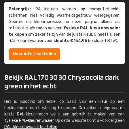
Belangrijk:
RAL-kleuren worden op computer­beeld­
schermen niet volledig waarheids­­getrouw weer­gegeven.
Gebruik de kleur­impressie op deze pagina alleen als
referentie. We raden aan een
fysieke RAL-kleuren­waaier
te kopen
om zeker te zijn van de juiste kleur. U heeft al een
RAL-kleuren­waaier voor
slechts €154,95
(exclusief BTW).
Meer info / bestellen
Bekijk RAL 170 30 30 Chrysocolla dark
green in het echt
Het is risicovol om enkel op basis van een kleur op een
beeldscherm een beslissing te nemen. Om zeker te zijn van de
juiste RAL-kleur, raden we u aan gebruik te maken van een
fysieke RAL-kleurenwaaier
. Op deze website kunt u voordelig een
RAL-kleurenwaaier bestellen
.