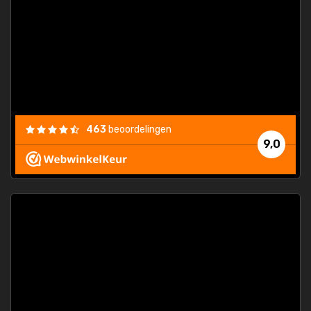
463
beoordelingen
9,0