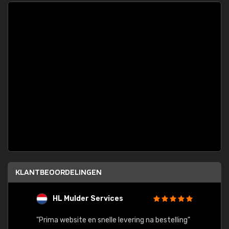
KLANTBEOORDELINGEN
HL Mulder Services
T
"
"Prima website en snelle levering na bestelling"
"Alles