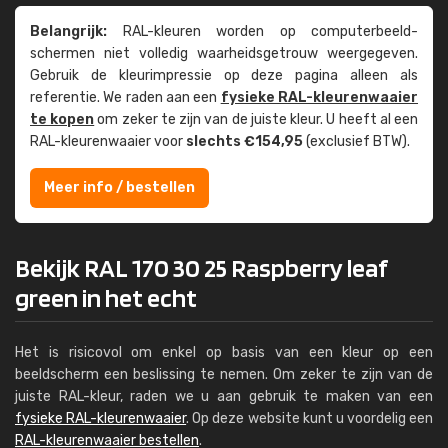
Belangrijk:
RAL-kleuren worden op computer­beeld­
schermen niet volledig waarheids­­getrouw weer­gegeven.
Gebruik de kleur­impressie op deze pagina alleen als
referentie. We raden aan een
fysieke RAL-kleuren­waaier
te kopen
om zeker te zijn van de juiste kleur. U heeft al een
RAL-kleuren­waaier voor
slechts €154,95
(exclusief BTW).
Meer info / bestellen
Bekijk RAL 170 30 25 Raspberry leaf
green in het echt
Het is risicovol om enkel op basis van een kleur op een
beeldscherm een beslissing te nemen. Om zeker te zijn van de
juiste RAL-kleur, raden we u aan gebruik te maken van een
fysieke RAL-kleurenwaaier
. Op deze website kunt u voordelig een
RAL-kleurenwaaier bestellen
.