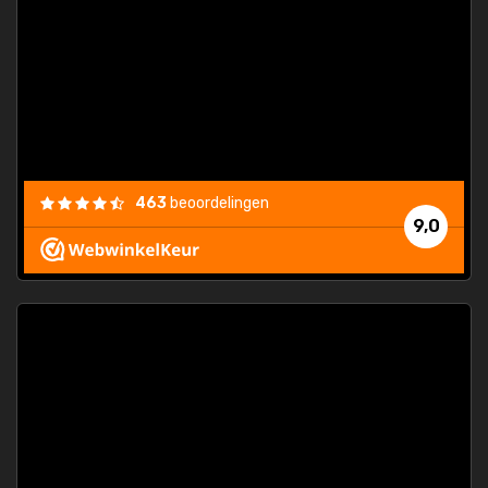
463
beoordelingen
9,0