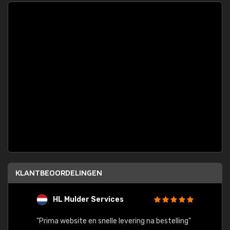
KLANTBEOORDELINGEN
HL Mulder Services
T
"
"Prima website en snelle levering na bestelling"
"Alles