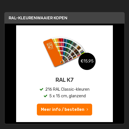
RAL-KLEURENWAAIER KOPEN
€15,95
RAL K7
216 RAL Classic-kleuren
5 x 15 cm, glanzend
Meer info / bestellen