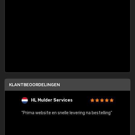
KLANTBEOORDELINGEN
HL Mulder Services
T
"
"Prima website en snelle levering na bestelling"
"Alles