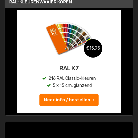
RAL-KLEURENWAAIER KOPEN
€15,95
RAL K7
216 RAL Classic-kleuren
5 x 15 cm, glanzend
Meer info / bestellen