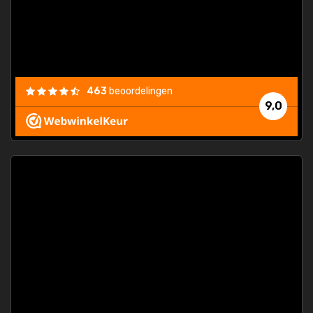
463
beoordelingen
9,0