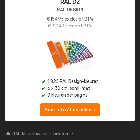
RAL D2
RAL DESIGN
€
154,95
exclusief BTW
€
187,49
inclusief BTW
1.825 RAL Design-kleuren
6 x 30 cm, semi-mat
9 kleuren per pagina
Meer info / bestellen
alle RAL-kleurenwaaiers bekijken