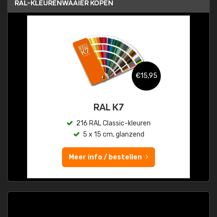
RAL-KLEURENWAAIER KOPEN
€15,95
RAL K7
216 RAL Classic-kleuren
5 x 15 cm, glanzend
Meer info / bestellen