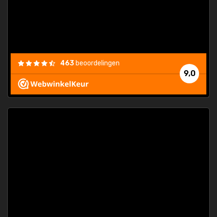
463
beoordelingen
9,0