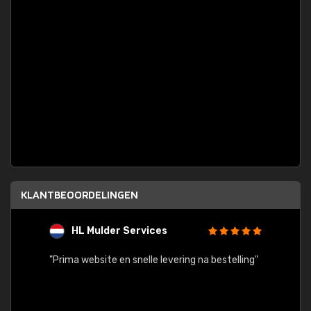
KLANTBEOORDELINGEN
HL Mulder Services
T
"
"Prima website en snelle levering na bestelling"
"Alles