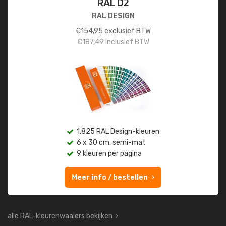
RAL D2
RAL DESIGN
€
154,95
exclusief BTW
€
187,49
inclusief BTW
1.825 RAL Design-kleuren
6 x 30 cm, semi-mat
9 kleuren per pagina
Meer info / bestellen
alle RAL-kleurenwaaiers bekijken