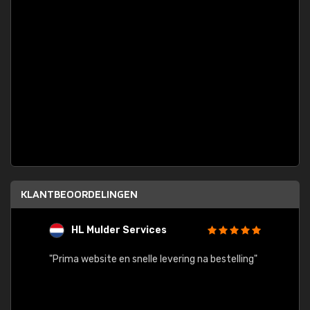
KLANTBEOORDELINGEN
HL Mulder Services
T
"
"Prima website en snelle levering na bestelling"
"Alles