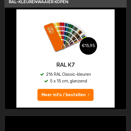
RAL-KLEURENWAAIER KOPEN
€15,95
RAL K7
216 RAL Classic-kleuren
5 x 15 cm, glanzend
Meer info / bestellen