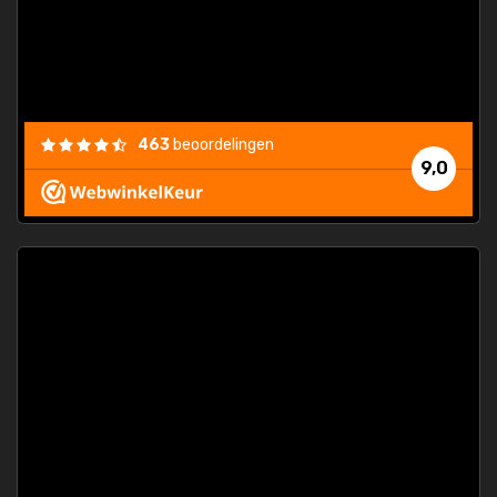
463
beoordelingen
9,0