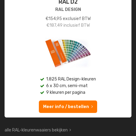
RAL D2
RAL DESIGN
€
154,95
exclusief BTW
€
187,49
inclusief BTW
1.825 RAL Design-kleuren
6 x 30 cm, semi-mat
9 kleuren per pagina
Meer info / bestellen
alle RAL-kleurenwaaiers bekijken