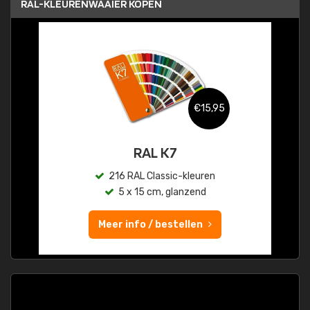
RAL-KLEURENWAAIER KOPEN
€15,95
RAL K7
216 RAL Classic-kleuren
5 x 15 cm, glanzend
Meer info / bestellen