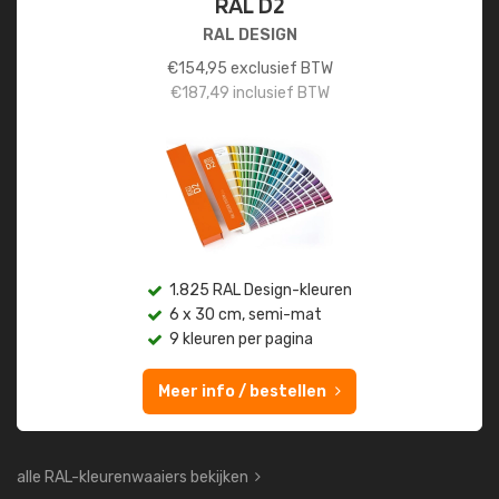
RAL D2
RAL DESIGN
€
154,95
exclusief BTW
€
187,49
inclusief BTW
1.825 RAL Design-kleuren
6 x 30 cm, semi-mat
9 kleuren per pagina
Meer info / bestellen
alle RAL-kleurenwaaiers bekijken