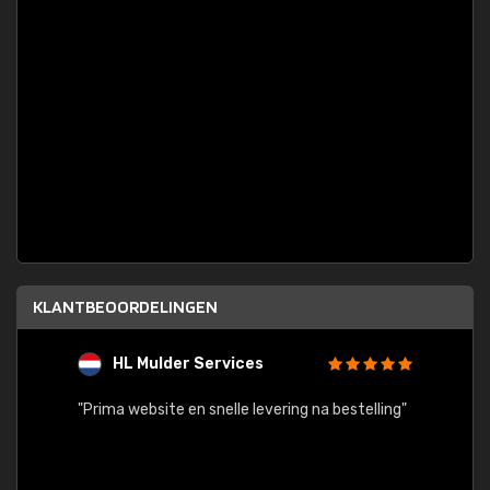
KLANTBEOORDELINGEN
HL Mulder Services
T
"
"Prima website en snelle levering na bestelling"
"Alles