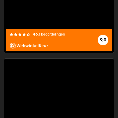
463
beoordelingen
9,0