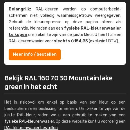
Belangrijk:
RAL-kleuren worden op computer­beeld­
schermen niet volledig waarheids­­getrouw weer­gegeven.
Gebruik de kleur­impressie op deze pagina alleen als
referentie. We raden aan een
fysieke RAL-kleuren­waaier
te kopen
om zeker te zijn van de juiste kleur. U heeft al een
RAL-kleuren­waaier voor
slechts €154,95
(exclusief BTW).
Meer info / bestellen
Bekijk RAL 160 70 30 Mountain lake
green in het echt
Het is risicovol om enkel op basis van een kleur op een
beeldscherm een beslissing te nemen. Om zeker te zijn van de
juiste RAL-kleur, raden we u aan gebruik te maken van een
fysieke RAL-kleurenwaaier
. Op deze website kunt u voordelig een
RAL-kleurenwaaier bestellen
.