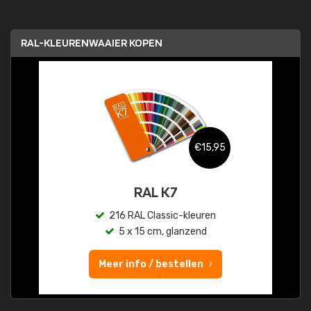
RAL-KLEURENWAAIER KOPEN
€15,95
RAL K7
216 RAL Classic-kleuren
5 x 15 cm, glanzend
Meer info / bestellen