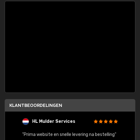
KLANTBEOORDELINGEN
HL Mulder Services
T
"
"Prima website en snelle levering na bestelling"
"Alles