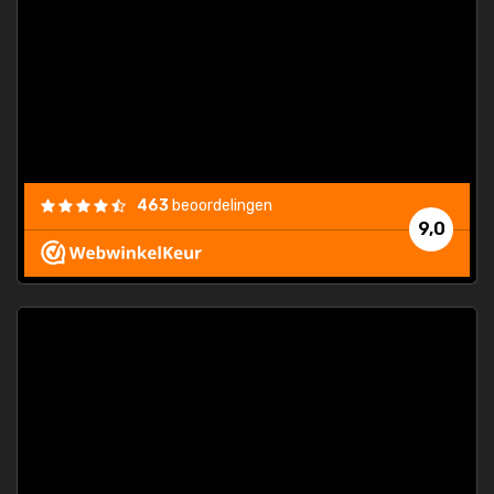
463
beoordelingen
9,0