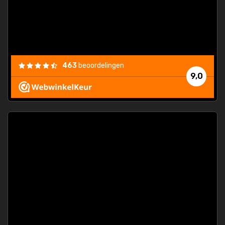
463
beoordelingen
9,0