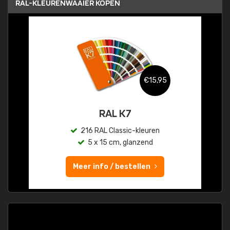
RAL-KLEURENWAAIER KOPEN
€15,95
RAL K7
216 RAL Classic-kleuren
5 x 15 cm, glanzend
Meer info / bestellen