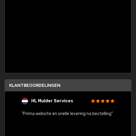
KLANTBEOORDELINGEN
HL Mulder Services
T
"
"Prima website en snelle levering na bestelling"
"Alles