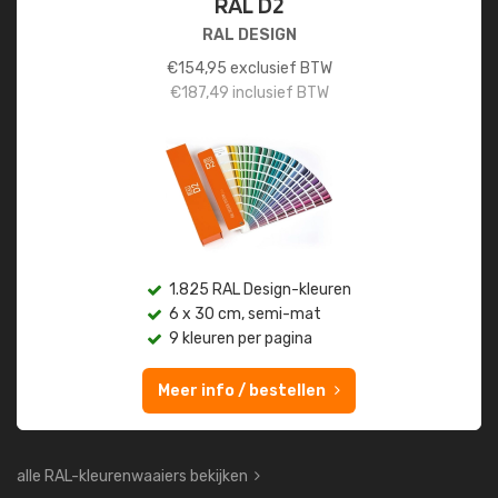
RAL D2
RAL DESIGN
€
154,95
exclusief BTW
€
187,49
inclusief BTW
1.825 RAL Design-kleuren
6 x 30 cm, semi-mat
9 kleuren per pagina
Meer info / bestellen
alle RAL-kleurenwaaiers bekijken