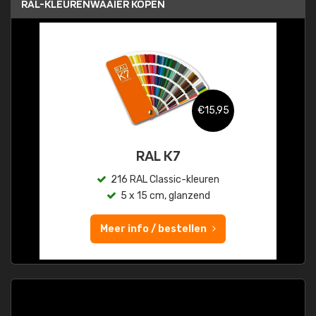
RAL-KLEURENWAAIER KOPEN
€15,95
RAL K7
216 RAL Classic-kleuren
5 x 15 cm, glanzend
Meer info / bestellen