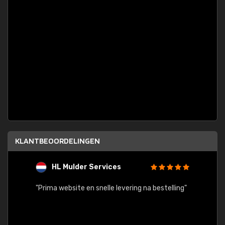
KLANTBEOORDELINGEN
HL Mulder Services
T
"
"Prima website en snelle levering na bestelling"
"Alles