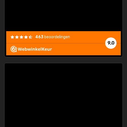
463
beoordelingen
9,0