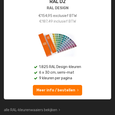
RAL D2
RAL DESIGN
€
154,95
exclusief BTW
€
187,49
inclusief BTW
1.825 RAL Design-kleuren
6 x 30 cm, semi-mat
9 kleuren per pagina
Meer info / bestellen
alle RAL-kleurenwaaiers bekijken