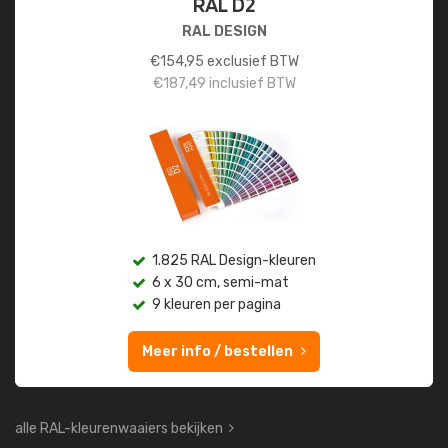
RAL D2
RAL DESIGN
€
154,95
exclusief BTW
€
187,49
inclusief BTW
1.825 RAL Design-kleuren
6 x 30 cm, semi-mat
9 kleuren per pagina
Meer info / bestellen
alle RAL-kleurenwaaiers bekijken