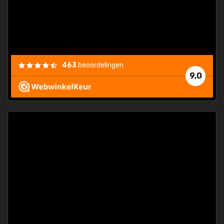
463
beoordelingen
9,0