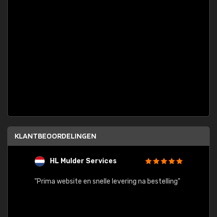
KLANTBEOORDELINGEN
HL Mulder Services
T
"
"Prima website en snelle levering na bestelling"
"Alles