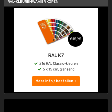
RAL-KLEURENWAAIER KOPEN
€15,95
RAL K7
216 RAL Classic-kleuren
5 x 15 cm, glanzend
Meer info / bestellen