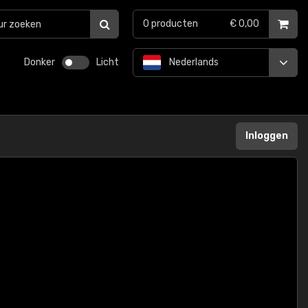
0
producten
€ 0,00
Donker
Licht
Nederlands
Inloggen