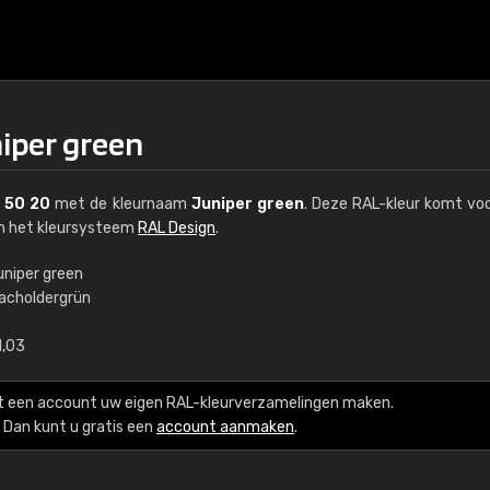
niper green
 50 20
met de kleurnaam
Juniper green
. Deze RAL-kleur komt voo
an het kleursysteem
RAL Design
.
uniper green
acholdergrün
€15
1,03
RAL K7 op waterba
t een account uw eigen RAL-kleurverzamelingen maken.
216 RAL Classic-kleur
Dan kunt u gratis een
account aanmaken
.
5 x 15 cm, glanzend