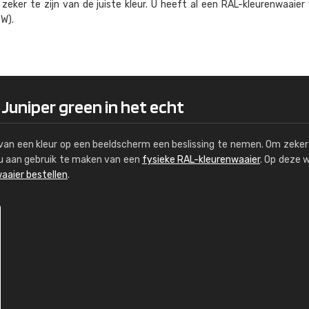
eker te zijn van de juiste kleur. U heeft al een RAL-kleuren­waaier
Kambier BV
W).
"Super snelle service en zeer betaal
 Juniper green in het echt
s van een kleur op een beeldscherm een beslissing te nemen. Om zeker 
e u aan gebruik te maken van een
fysieke RAL-kleurenwaaier
. Op deze 
aaier bestellen
.