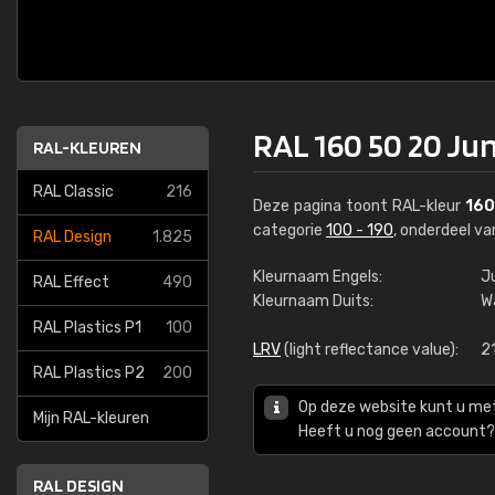
RAL 160 50 20 Ju
RAL-KLEUREN
RAL Classic
216
Deze pagina toont RAL-kleur
160
categorie
100 - 190
, onderdeel v
RAL Design
1.825
Kleurnaam Engels:
J
RAL Effect
490
Kleurnaam Duits:
W
RAL Plastics P1
100
LRV
(light reflectance value):
2
RAL Plastics P2
200
Op deze website kunt u me
Mijn RAL-kleuren
Heeft u nog geen account? 
RAL DESIGN