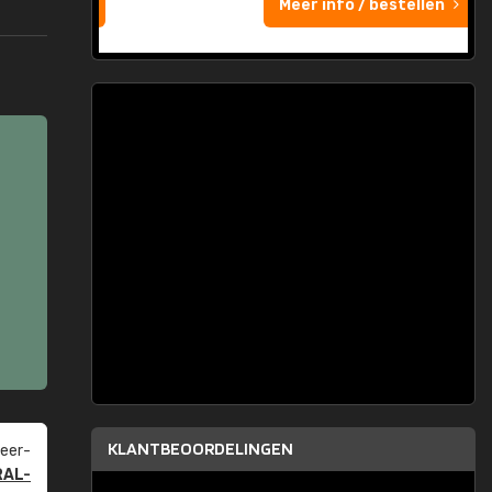
Meer info / bestellen
KLANTBEOORDELINGEN
eer­
RAL-