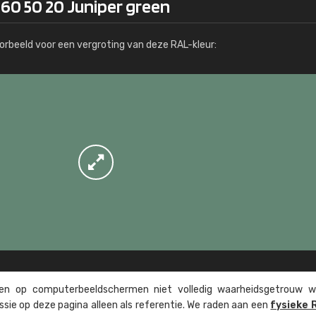
160 50 20 Juniper green
Meer info / bestellen
orbeeld voor een vergroting van deze RAL-kleur:
n op computer­beeld­schermen niet volledig waarheids­­getrouw w
ssie op deze pagina alleen als referentie. We raden aan een
fysieke 