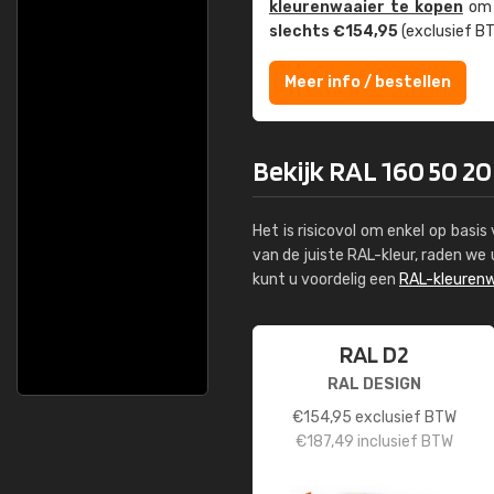
kleuren­waaier te kopen
om z
slechts €154,95
(exclusief BT
Meer info / bestellen
Bekijk RAL 160 50 20
Het is risicovol om enkel op basi
van de juiste RAL-kleur, raden w
kunt u voordelig een
RAL-kleurenw
RAL D2
RAL DESIGN
€
154,95
exclusief BTW
€
187,49
inclusief BTW