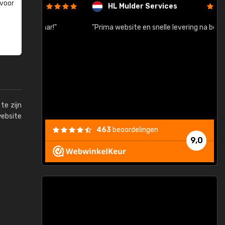
 voor
HL Mulder Services
baar!"
"Prima website en snelle levering na bestelling"
"
te zijn
website
463
beoordelingen
9,0