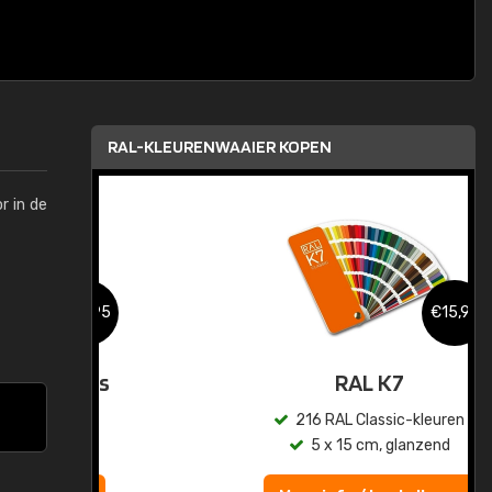
RAL-KLEURENWAAIER KOPEN
r in de
,95
€15,95
sis
RAL K7
en
216 RAL Classic-kleuren
5 x 15 cm, glanzend