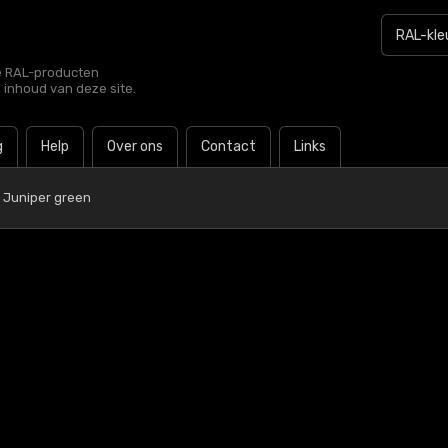
le RAL-producten
e inhoud van deze site.
g
Help
Over ons
Contact
Links
 Juniper green