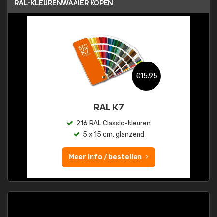
RAL-KLEURENWAAIER KOPEN
€15,95
RAL K7
216 RAL Classic-kleuren
5 x 15 cm, glanzend
Meer info / bestellen