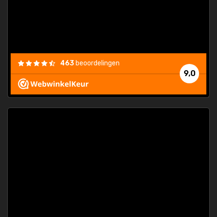
463
beoordelingen
9,0