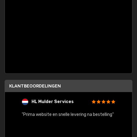
KLANTBEOORDELINGEN
HL Mulder Services
T
"
"Prima website en snelle levering na bestelling"
"Alles