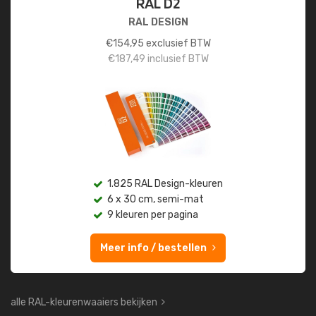
RAL D2
RAL DESIGN
€
154,95
exclusief BTW
€
187,49
inclusief BTW
1.825 RAL Design-kleuren
6 x 30 cm, semi-mat
9 kleuren per pagina
Meer info / bestellen
alle RAL-kleurenwaaiers bekijken