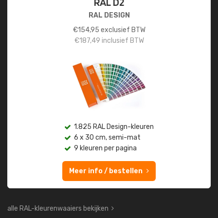
RAL D2
RAL DESIGN
€
154,95
exclusief BTW
€
187,49
inclusief BTW
1.825 RAL Design-kleuren
6 x 30 cm, semi-mat
9 kleuren per pagina
Meer info / bestellen
alle RAL-kleurenwaaiers bekijken