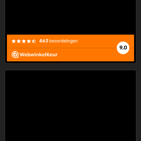
463
beoordelingen
9,0