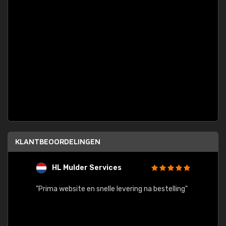
KLANTBEOORDELINGEN
HL Mulder Services
T
"
"Prima website en snelle levering na bestelling"
"Alles