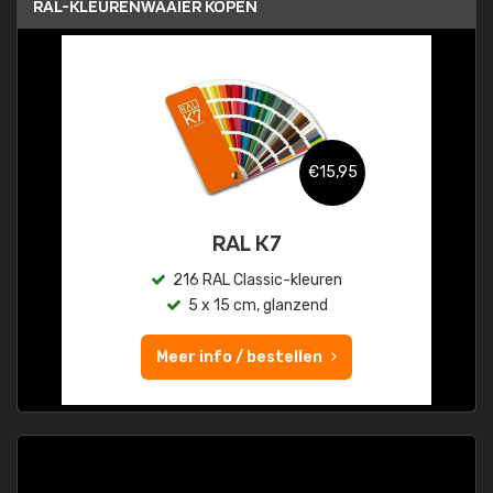
RAL-KLEURENWAAIER KOPEN
€15,95
RAL K7
216 RAL Classic-kleuren
5 x 15 cm, glanzend
Meer info / bestellen