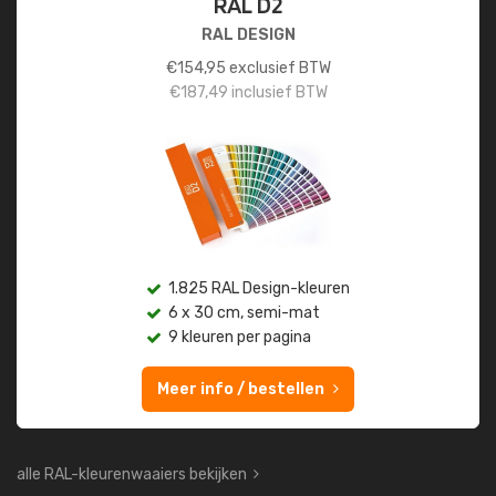
RAL D2
RAL DESIGN
€
154,95
exclusief BTW
€
187,49
inclusief BTW
1.825 RAL Design-kleuren
6 x 30 cm, semi-mat
9 kleuren per pagina
Meer info / bestellen
alle RAL-kleurenwaaiers bekijken