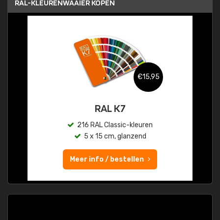
RAL-KLEURENWAAIER KOPEN
€15,95
RAL K7
216 RAL Classic-kleuren
5 x 15 cm, glanzend
Meer info / bestellen