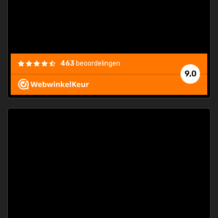
463
beoordelingen
9,0