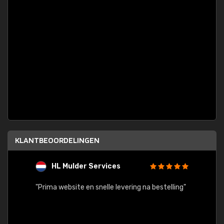
KLANTBEOORDELINGEN
HL Mulder Services
T
"
"Prima website en snelle levering na bestelling"
"Alles