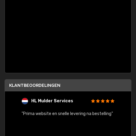
KLANTBEOORDELINGEN
HL Mulder Services
T
"
"Prima website en snelle levering na bestelling"
"Alles