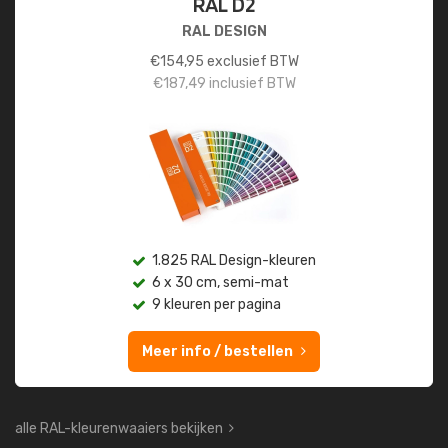
RAL D2
RAL DESIGN
€
154,95
exclusief BTW
€
187,49
inclusief BTW
1.825 RAL Design-kleuren
6 x 30 cm, semi-mat
9 kleuren per pagina
Meer info / bestellen
alle RAL-kleurenwaaiers bekijken