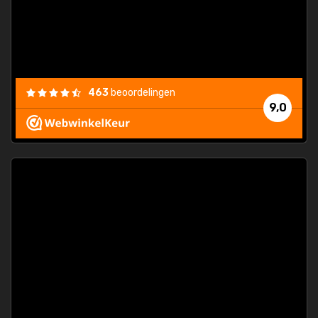
463
beoordelingen
9,0