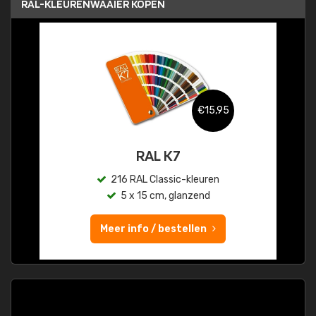
RAL-KLEURENWAAIER KOPEN
€15,95
RAL K7
216 RAL Classic-kleuren
5 x 15 cm, glanzend
Meer info / bestellen