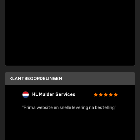
KLANTBEOORDELINGEN
HL Mulder Services
T
"
"Prima website en snelle levering na bestelling"
"Alles