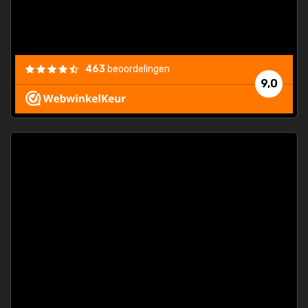
463
beoordelingen
9,0