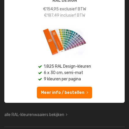
RAL DESIGN
€
154,95
exclusief BTW
€
187,49
inclusief BTW
1.825 RAL Design-kleuren
6 x 30 cm, semi-mat
9 kleuren per pagina
Meer info / bestellen
alle RAL-kleurenwaaiers bekijken