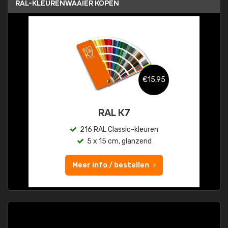
RAL-KLEURENWAAIER KOPEN
€15,95
RAL K7
216 RAL Classic-kleuren
5 x 15 cm, glanzend
Meer info / bestellen