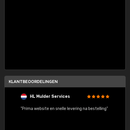
KLANTBEOORDELINGEN
HL Mulder Services
T
"
"Prima website en snelle levering na bestelling"
"Alles