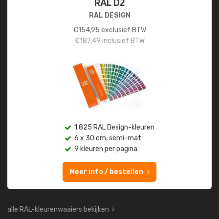
RAL D2
RAL DESIGN
€
154,95
exclusief BTW
€
187,49
inclusief BTW
1.825 RAL Design-kleuren
6 x 30 cm, semi-mat
9 kleuren per pagina
Meer info / bestellen
alle RAL-kleurenwaaiers bekijken