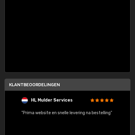
KLANTBEOORDELINGEN
HL Mulder Services
T
"
"Prima website en snelle levering na bestelling"
"Alles