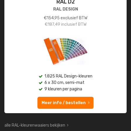
RAL D2
RAL DESIGN
€
154,95
exclusief BTW
€
187,49
inclusief BTW
1.825 RAL Design-kleuren
6 x 30 cm, semi-mat
9 kleuren per pagina
Meer info / bestellen
alle RAL-kleurenwaaiers bekijken