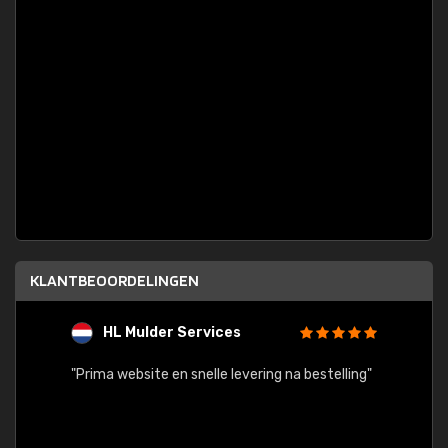
KLANTBEOORDELINGEN
HL Mulder Services
T
"
"Prima website en snelle levering na bestelling"
"Alles