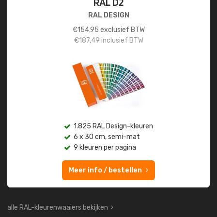
RAL D2
RAL DESIGN
€
154,95
exclusief BTW
€
187,49
inclusief BTW
1.825 RAL Design-kleuren
6 x 30 cm, semi-mat
9 kleuren per pagina
Meer info / bestellen
alle RAL-kleurenwaaiers bekijken