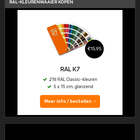
RAL-KLEURENWAAIER KOPEN
€15,95
RAL K7
216 RAL Classic-kleuren
5 x 15 cm, glanzend
Meer info / bestellen