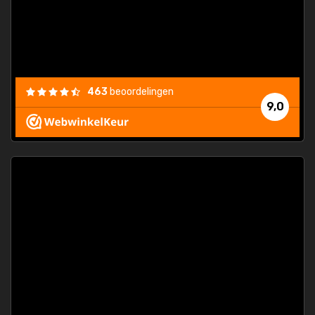
463
beoordelingen
9,0