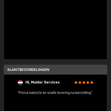
KLANTBEOORDELINGEN
HL Mulder Services
T
"
"Prima website en snelle levering na bestelling"
"Alles