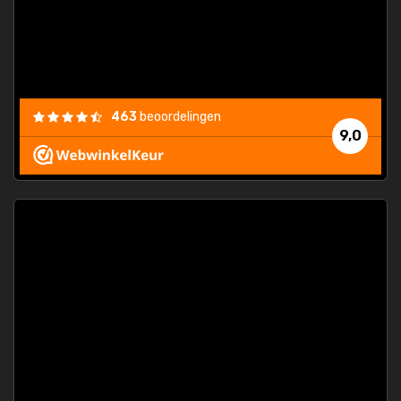
463
beoordelingen
9,0