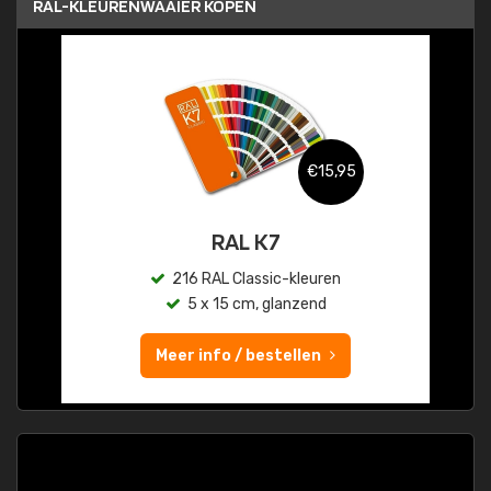
RAL-KLEURENWAAIER KOPEN
€15,95
RAL K7
216 RAL Classic-kleuren
5 x 15 cm, glanzend
Meer info / bestellen