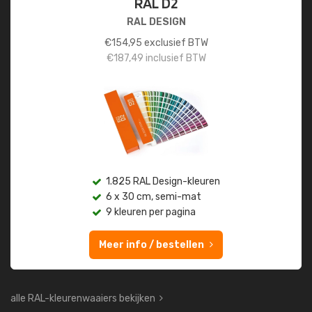
RAL D2
RAL DESIGN
€
154,95
exclusief BTW
€
187,49
inclusief BTW
1.825 RAL Design-kleuren
6 x 30 cm, semi-mat
9 kleuren per pagina
Meer info / bestellen
alle RAL-kleurenwaaiers bekijken