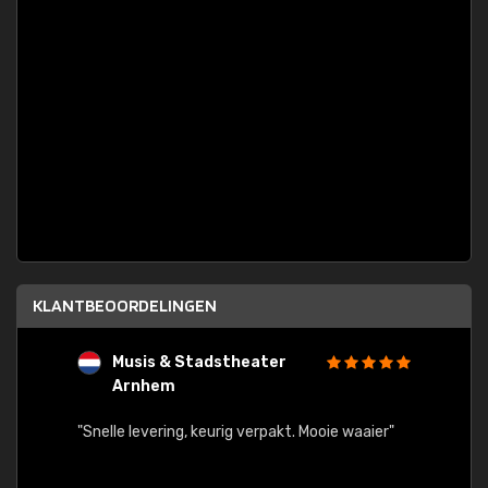
KLANTBEOORDELINGEN
Musis & Stadstheater
L
Arnhem
rt.
"Rapid
egards
"Snelle levering, keurig verpakt. Mooie waaier"