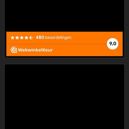
els.
econd
/my-
ding
480
beoordelingen
e
9,0
 and