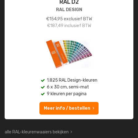
RAL D2
RAL DESIGN
€
154,95
exclusief BTW
€
187,49
inclusief BTW
1.825 RAL Design-kleuren
6 x 30 cm, semi-mat
9 kleuren per pagina
Meer info / bestellen
alle RAL-kleurenwaaiers bekijken