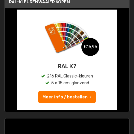
RAL-KLEURENWAAIER KOPEN
€15,95
RAL K7
216 RAL Classic-kleuren
5 x 15 cm, glanzend
Meer info / bestellen