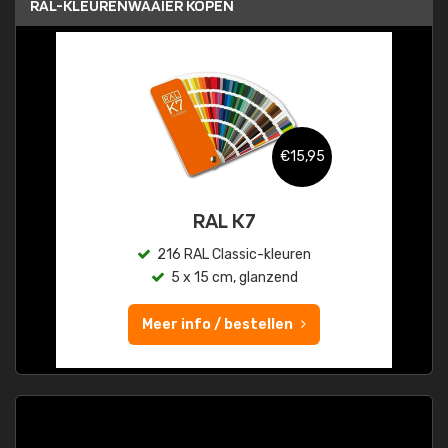
RAL-KLEURENWAAIER KOPEN
€15,95
RAL K7
216 RAL Classic-kleuren
5 x 15 cm, glanzend
Meer info / bestellen