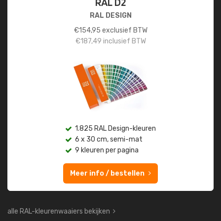
RAL D2
RAL DESIGN
€
154,95
exclusief BTW
€
187,49
inclusief BTW
1.825 RAL Design-kleuren
6 x 30 cm, semi-mat
9 kleuren per pagina
Meer info / bestellen
alle RAL-kleurenwaaiers bekijken