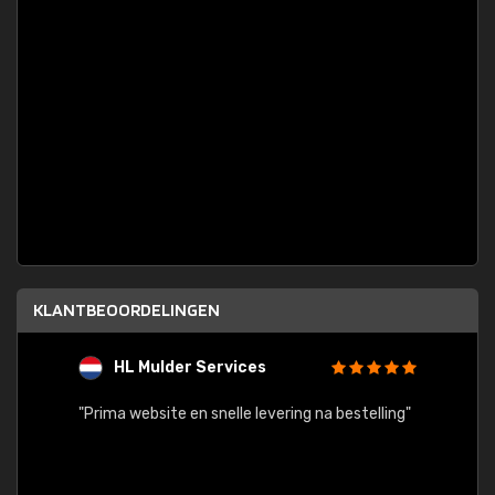
KLANTBEOORDELINGEN
HL Mulder Services
T
"
"Prima website en snelle levering na bestelling"
"Alles