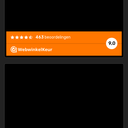
463
beoordelingen
9,0