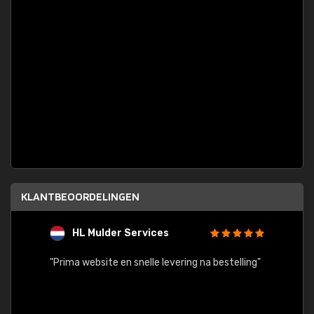
KLANTBEOORDELINGEN
HL Mulder Services
T
"
"Prima website en snelle levering na bestelling"
"Alles