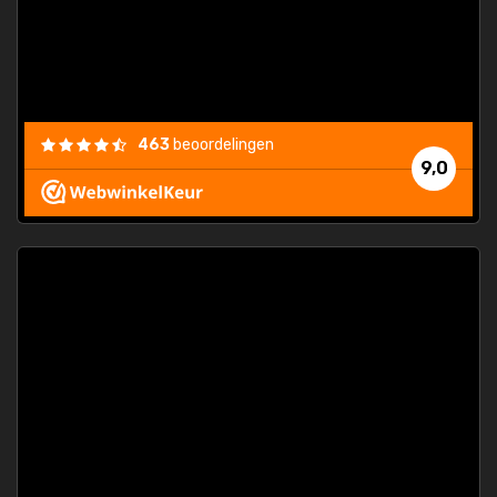
463
beoordelingen
9,0