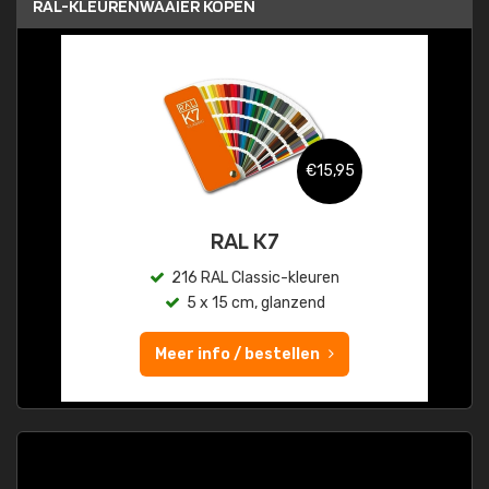
RAL-KLEURENWAAIER KOPEN
€15,95
RAL K7
216 RAL Classic-kleuren
5 x 15 cm, glanzend
Meer info / bestellen