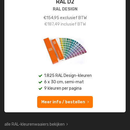
RAL D2
RAL DESIGN
€
154,95
exclusief BTW
€
187,49
inclusief BTW
1.825 RAL Design-kleuren
6 x 30 cm, semi-mat
9 kleuren per pagina
Meer info / bestellen
alle RAL-kleurenwaaiers bekijken