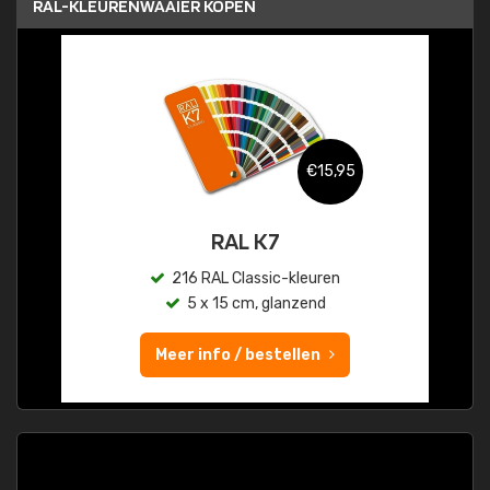
RAL-KLEURENWAAIER KOPEN
€15,95
RAL K7
216 RAL Classic-kleuren
5 x 15 cm, glanzend
Meer info / bestellen