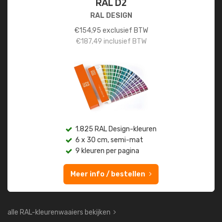
RAL D2
RAL DESIGN
€
154,95
exclusief BTW
€
187,49
inclusief BTW
1.825 RAL Design-kleuren
6 x 30 cm, semi-mat
9 kleuren per pagina
Meer info / bestellen
alle RAL-kleurenwaaiers bekijken