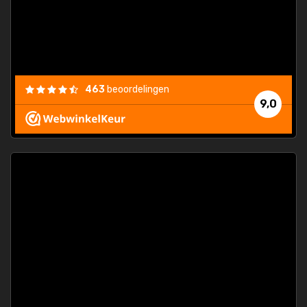
463
beoordelingen
9,0