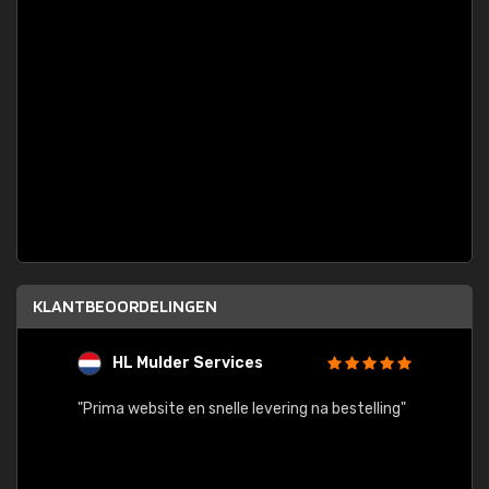
KLANTBEOORDELINGEN
HL Mulder Services
T
"
"Prima website en snelle levering na bestelling"
"Alles