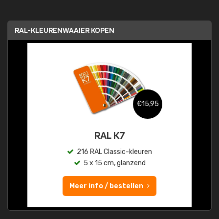
RAL-KLEURENWAAIER KOPEN
€15,95
RAL K7
216 RAL Classic-kleuren
5 x 15 cm, glanzend
Meer info / bestellen