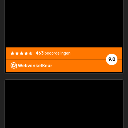
463
beoordelingen
9,0