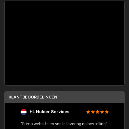
KLANTBEOORDELINGEN
HL Mulder Services
T
"
"Prima website en snelle levering na bestelling"
"Alles