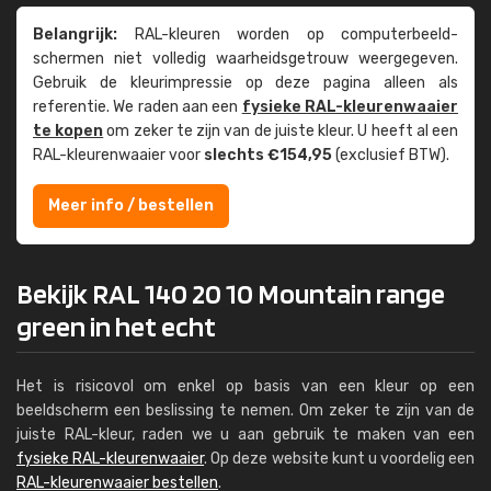
Belangrijk:
RAL-kleuren worden op computer­beeld­
schermen niet volledig waarheids­­getrouw weer­gegeven.
Gebruik de kleur­impressie op deze pagina alleen als
referentie. We raden aan een
fysieke RAL-kleuren­waaier
te kopen
om zeker te zijn van de juiste kleur. U heeft al een
RAL-kleuren­waaier voor
slechts €154,95
(exclusief BTW).
Meer info / bestellen
Bekijk RAL 140 20 10 Mountain range
green in het echt
Het is risicovol om enkel op basis van een kleur op een
beeldscherm een beslissing te nemen. Om zeker te zijn van de
juiste RAL-kleur, raden we u aan gebruik te maken van een
fysieke RAL-kleurenwaaier
. Op deze website kunt u voordelig een
RAL-kleurenwaaier bestellen
.