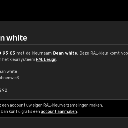
an white
0 93 05
met de kleurnaam
Bean white
. Deze RAL-kleur komt voo
an het kleursysteem
RAL Design
.
ean white
ohnenweiß
€15
2,92
RAL K7 op waterba
t een account uw eigen RAL-kleurverzamelingen maken.
216 RAL Classic-kleur
Dan kunt u gratis een
account aanmaken
.
5 x 15 cm, glanzend