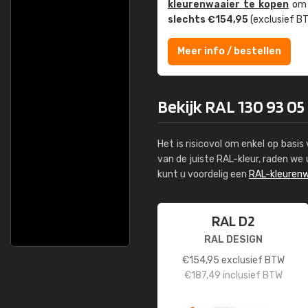
kleuren­waaier te kopen
om z
slechts €154,95
(exclusief BT
Meer info / bestellen
Bekijk RAL 130 93 05
Het is risicovol om enkel op basi
van de juiste RAL-kleur, raden w
kunt u voordelig een
RAL-kleurenw
RAL D2
RAL DESIGN
€
154,95
exclusief BTW
€
187,49
inclusief BTW