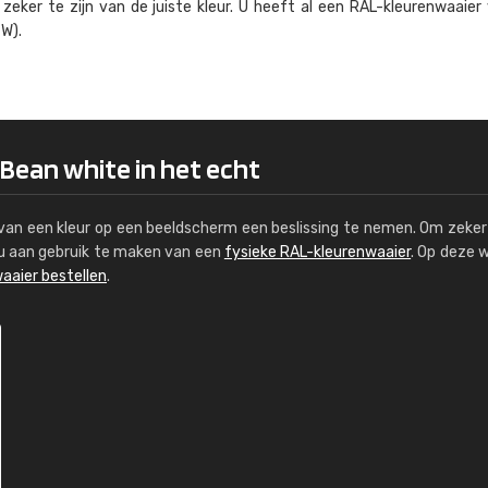
eker te zijn van de juiste kleur. U heeft al een RAL-kleuren­waaier
Kambier BV
W).
"Super snelle service en zeer betaal
 Bean white in het echt
s van een kleur op een beeldscherm een beslissing te nemen. Om zeker 
e u aan gebruik te maken van een
fysieke RAL-kleurenwaaier
. Op deze 
aaier bestellen
.