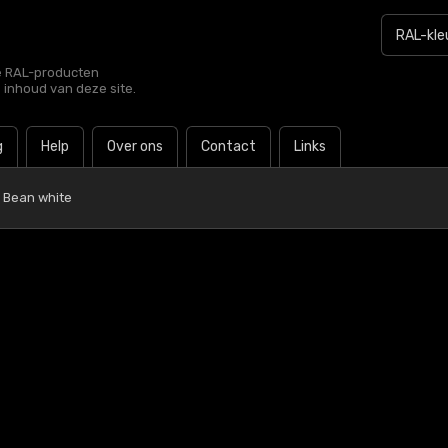
le RAL-producten
e inhoud van deze site.
g
Help
Over ons
Contact
Links
 Bean white