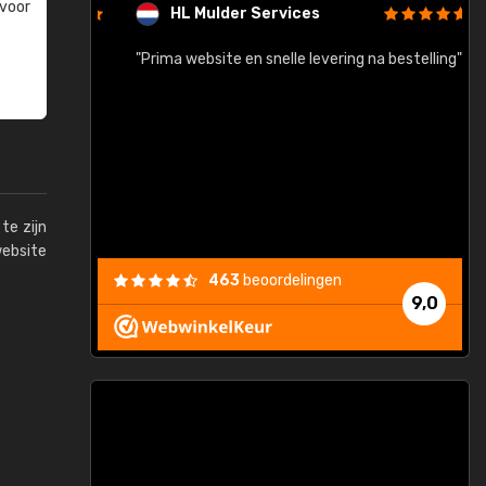
 voor
HL Mulder Services
baar!"
"Prima website en snelle levering na bestelling"
"
te zijn
website
463
beoordelingen
9,0