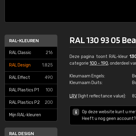
RAL 130 93 05 Be
RAL-KLEUREN
RAL Classic
216
Deze pagina toont RAL-kleur
13
categorie
100 - 190
, onderdeel v
RAL Design
1.825
Kleurnaam Engels:
B
RAL Effect
490
Kleurnaam Duits:
B
RAL Plastics P1
100
LRV
(light reflectance value):
8
RAL Plastics P2
200
Op deze website kunt u me
Mijn RAL-kleuren
Heeft u nog geen account? 
RAL DESIGN