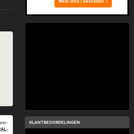
Meer info / bestellen
KLANTBEOORDELINGEN
eer­
RAL-