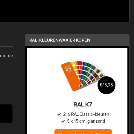
RAL-KLEURENWAAIER KOPEN
r in de
,95
€15,95
sis
RAL K7
en
216 RAL Classic-kleuren
5 x 15 cm, glanzend