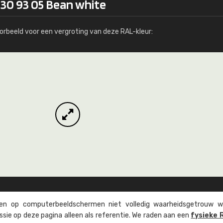
130 93 05 Bean white
Meer info / bestellen
orbeeld voor een vergroting van deze RAL-kleur:
n op computer­beeld­schermen niet volledig waarheids­­getrouw w
ssie op deze pagina alleen als referentie. We raden aan een
fysieke 