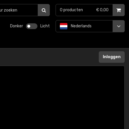
0
producten
€ 0,00
Donker
Licht
Nederlands
Inloggen