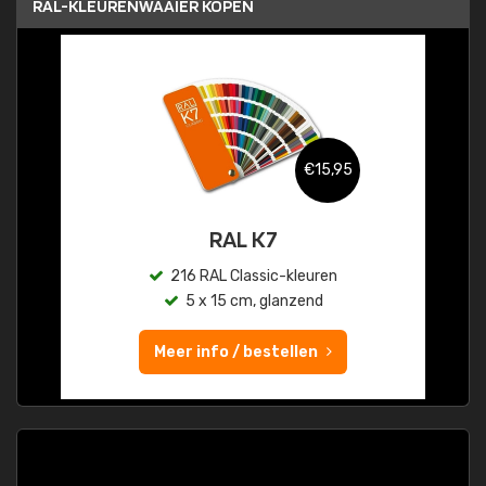
RAL-KLEURENWAAIER KOPEN
€15,95
RAL K7
216 RAL Classic-kleuren
5 x 15 cm, glanzend
Meer info / bestellen