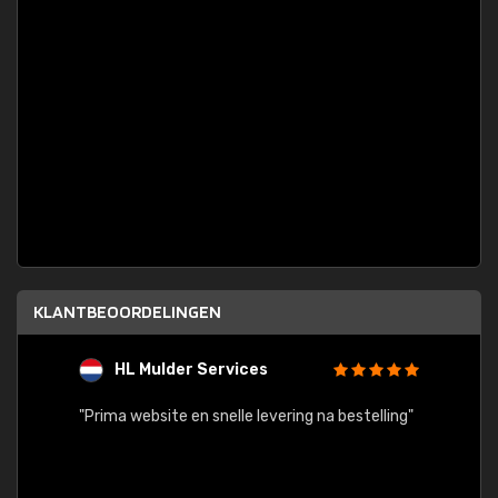
KLANTBEOORDELINGEN
HL Mulder Services
T
"
"Prima website en snelle levering na bestelling"
"Alles