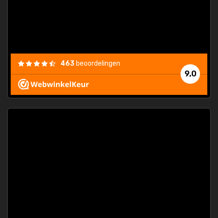
463
beoordelingen
9,0