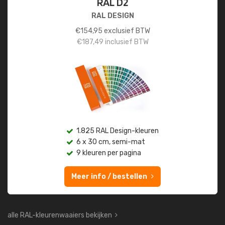
RAL D2
RAL DESIGN
€
154,95
exclusief BTW
€
187,49
inclusief BTW
1.825 RAL Design-kleuren
6 x 30 cm, semi-mat
9 kleuren per pagina
Meer info / bestellen
alle RAL-kleurenwaaiers bekijken