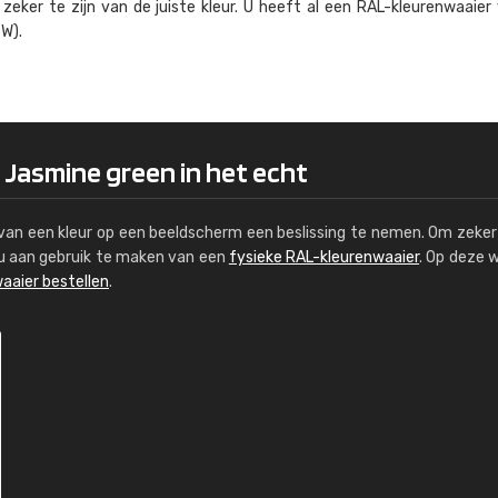
eker te zijn van de juiste kleur. U heeft al een RAL-kleuren­waaier
Kambier BV
W).
"Super snelle service en zeer betaal
 Jasmine green in het echt
s van een kleur op een beeldscherm een beslissing te nemen. Om zeker 
e u aan gebruik te maken van een
fysieke RAL-kleurenwaaier
. Op deze 
aaier bestellen
.