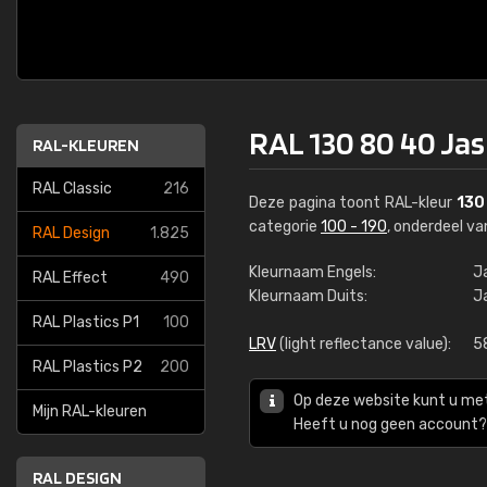
RAL 130 80 40 Ja
RAL-KLEUREN
RAL Classic
216
Deze pagina toont RAL-kleur
130
categorie
100 - 190
, onderdeel v
RAL Design
1.825
Kleurnaam Engels:
J
RAL Effect
490
Kleurnaam Duits:
J
RAL Plastics P1
100
LRV
(light reflectance value):
5
RAL Plastics P2
200
Op deze website kunt u me
Mijn RAL-kleuren
Heeft u nog geen account? 
RAL DESIGN