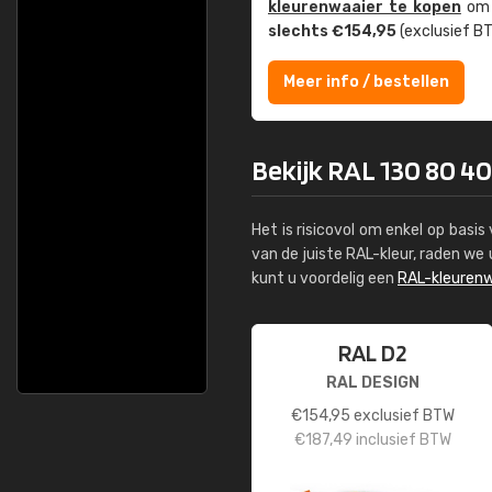
kleuren­waaier te kopen
om z
slechts €154,95
(exclusief BT
Meer info / bestellen
Bekijk RAL 130 80 40
Het is risicovol om enkel op basi
van de juiste RAL-kleur, raden w
kunt u voordelig een
RAL-kleurenw
RAL D2
RAL DESIGN
€
154,95
exclusief BTW
€
187,49
inclusief BTW