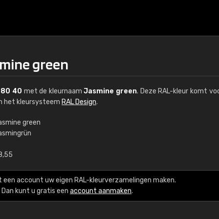
smine green
 80 40
met de kleurnaam
Jasmine green
. Deze RAL-kleur komt voo
an het kleursysteem
RAL Design
.
asmine green
asmingrün
€15
8,55
RAL K7 op waterba
t een account uw eigen RAL-kleurverzamelingen maken.
216 RAL Classic-kleur
Dan kunt u gratis een
account aanmaken
.
5 x 15 cm, glanzend