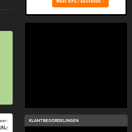
Meer info / bestellen
KLANTBEOORDELINGEN
eer­
RAL-