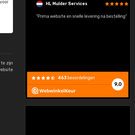
 voor
HL Mulder Services
baar!"
"Prima website en snelle levering na bestelling"
"
te zijn
website
463
beoordelingen
9,0