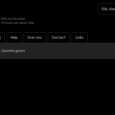
le RAL-producten
e inhoud van deze site.
g
Help
Over ons
Contact
Links
0 Jasmine green