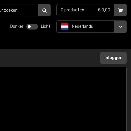
0
producten
€ 0,00
Donker
Licht
Nederlands
Inloggen