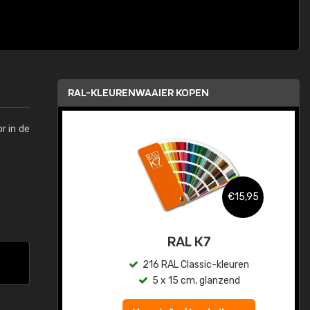
RAL-KLEURENWAAIER KOPEN
r in de
,95
€15,95
sis
RAL K7
en
216 RAL Classic-kleuren
5 x 15 cm, glanzend