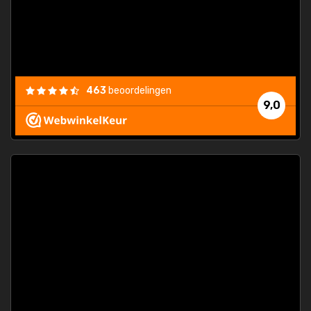
463
beoordelingen
9,0