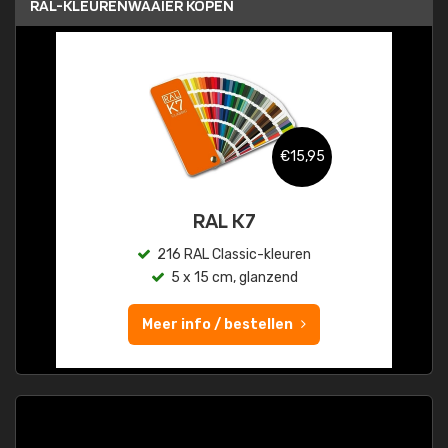
RAL-KLEURENWAAIER KOPEN
€15,95
RAL K7
216 RAL Classic-kleuren
5 x 15 cm, glanzend
Meer info / bestellen