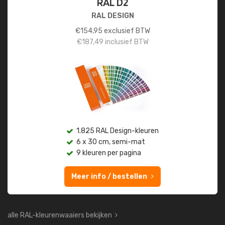
RAL D2
RAL DESIGN
€
154,95
exclusief BTW
€
187,49
inclusief BTW
1.825 RAL Design-kleuren
6 x 30 cm, semi-mat
9 kleuren per pagina
Meer info / bestellen
alle RAL-kleurenwaaiers bekijken