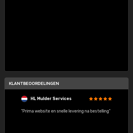
KLANTBEOORDELINGEN
HL Mulder Services
T
"
"Prima website en snelle levering na bestelling"
"Alles