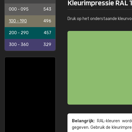
Kleurimpressie RAL 
000 - 095
543
Druk op het onderstaande kleurvo
100 - 190
496
200 - 290
457
300 - 360
329
Belangrijk:
RAL-kleuren worde
gegeven. Gebruik de kleur­impre