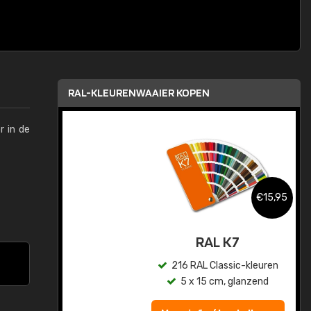
RAL-KLEURENWAAIER KOPEN
r in de
,95
€15,95
sis
RAL K7
en
216 RAL Classic-kleuren
5 x 15 cm, glanzend