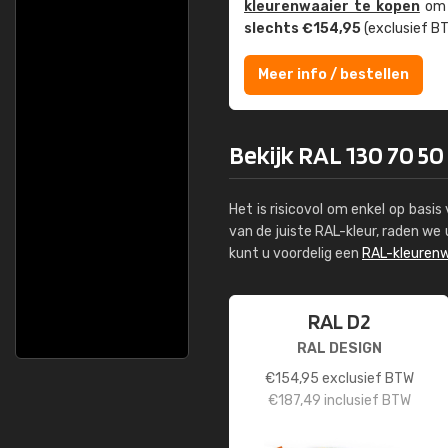
kleuren­waaier te kopen
om z
slechts €154,95
(exclusief BT
Meer info / bestellen
Bekijk RAL 130 70 50
Het is risicovol om enkel op basi
van de juiste RAL-kleur, raden w
kunt u voordelig een
RAL-kleurenw
RAL D2
RAL DESIGN
€
154,95
exclusief BTW
€
187,49
inclusief BTW