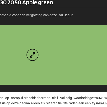
130 70 50 Apple green
Meer info / bestellen
orbeeld voor een vergroting van deze RAL-kleur:
n op computer­beeld­schermen niet volledig waarheids­­getrouw w
ssie op deze pagina alleen als referentie. We raden aan een
fysieke 