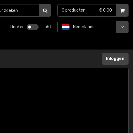
0
producten
€ 0,00
Donker
Licht
Nederlands
Inloggen