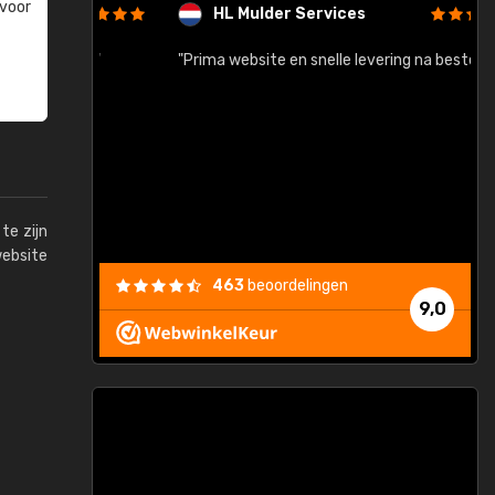
 voor
HL Mulder Services
baar!"
"Prima website en snelle levering na bestelling"
"
te zijn
website
463
beoordelingen
9,0