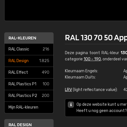
RAL 130 70 50 Ap
RAL-KLEUREN
RAL Classic
216
Deze pagina toont RAL-kleur
13
categorie
100 - 190
, onderdeel v
RAL Design
1.825
Kleurnaam Engels:
A
RAL Effect
490
Kleurnaam Duits:
A
RAL Plastics P1
100
LRV
(light reflectance value):
4
RAL Plastics P2
200
Op deze website kunt u me
Mijn RAL-kleuren
Heeft u nog geen account? 
RAL DESIGN