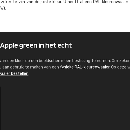
eker te zijn van de juiste kleur. U heeft al een RAL-kleuren­waaier
Kambier BV
W).
"Super snelle service en zeer betaal
 Apple green in het echt
s van een kleur op een beeldscherm een beslissing te nemen. Om zeker 
e u aan gebruik te maken van een
fysieke RAL-kleurenwaaier
. Op deze 
aaier bestellen
.