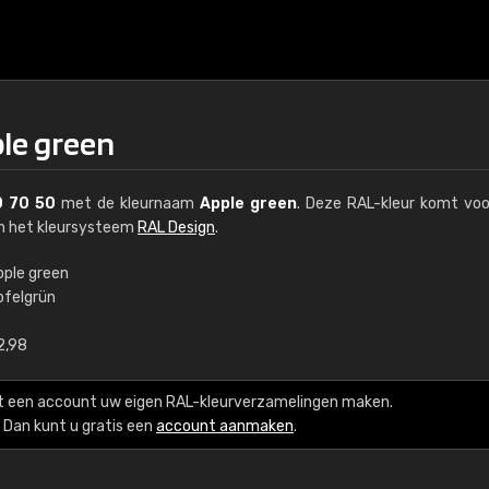
ple green
0 70 50
met de kleurnaam
Apple green
. Deze RAL-kleur komt voo
an het kleursysteem
RAL Design
.
pple green
pfelgrün
€15
2,98
RAL K7 op waterba
t een account uw eigen RAL-kleurverzamelingen maken.
216 RAL Classic-kleur
Dan kunt u gratis een
account aanmaken
.
5 x 15 cm, glanzend