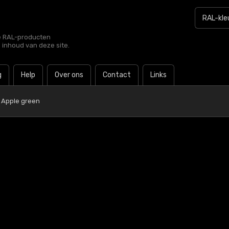
le RAL-producten
e inhoud van deze site.
g
Help
Over ons
Contact
Links
 Apple green