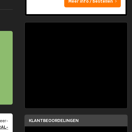
Meer info / bestellen
KLANTBEOORDELINGEN
eer­
RAL-