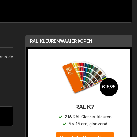
RAL-KLEURENWAAIER KOPEN
r in de
,95
€15,95
sis
RAL K7
en
216 RAL Classic-kleuren
5 x 15 cm, glanzend