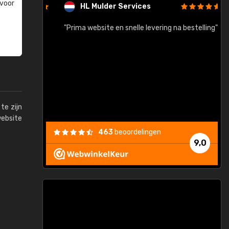
 voor
HL Mulder Services
baar!"
"Prima website en snelle levering na bestelling"
"
te zijn
website
463
beoordelingen
9,0