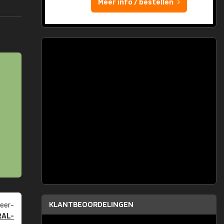
Meer info / bestellen
KLANTBEOORDELINGEN
eer­
RAL-