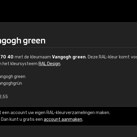
ngogh green
 70 40
met de kleurnaam
Vangogh green
. Deze RAL-kleur komt voo
an het kleursysteem
RAL Design
.
angogh green
angoghgrün
€15
2,55
RAL K7 op waterba
t een account uw eigen RAL-kleurverzamelingen maken.
216 RAL Classic-kleur
Dan kunt u gratis een
account aanmaken
.
5 x 15 cm, glanzend