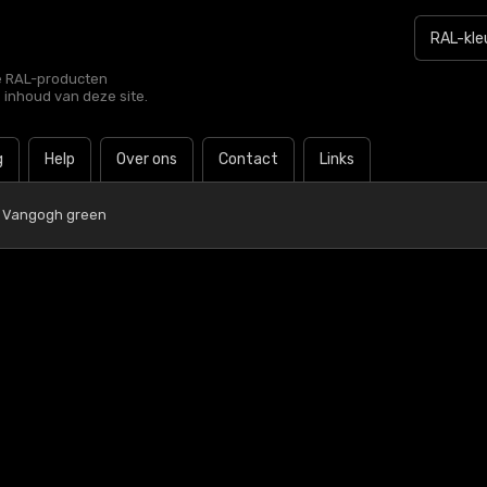
le RAL-producten
e inhoud van deze site.
g
Help
Over ons
Contact
Links
0 Vangogh green