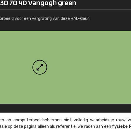
130 70 40 Vangogh green
Meer info / bestellen
orbeeld voor een vergroting van deze RAL-kleur:
n op computer­beeld­schermen niet volledig waarheids­­getrouw w
ssie op deze pagina alleen als referentie. We raden aan een
fysieke 