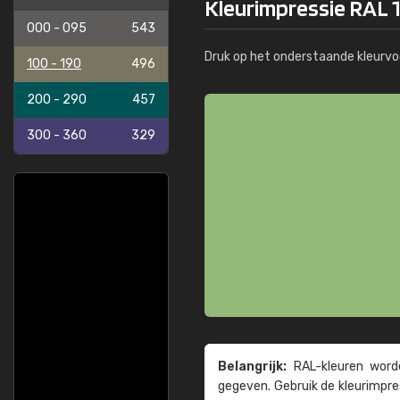
Kleurimpressie RAL 
000 - 095
543
Druk op het onderstaande kleurvo
100 - 190
496
200 - 290
457
300 - 360
329
Belangrijk:
RAL-kleuren worde
gegeven. Gebruik de kleur­impre