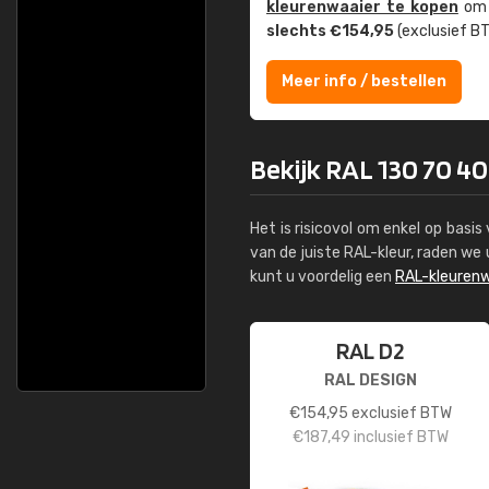
kleuren­waaier te kopen
om z
slechts €154,95
(exclusief BT
Meer info / bestellen
Bekijk RAL 130 70 4
Het is risicovol om enkel op basi
van de juiste RAL-kleur, raden w
kunt u voordelig een
RAL-kleurenw
RAL D2
RAL DESIGN
€
154,95
exclusief BTW
€
187,49
inclusief BTW