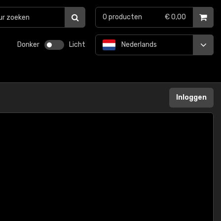
0
producten
€ 0,00
Donker
Licht
Nederlands
Inloggen