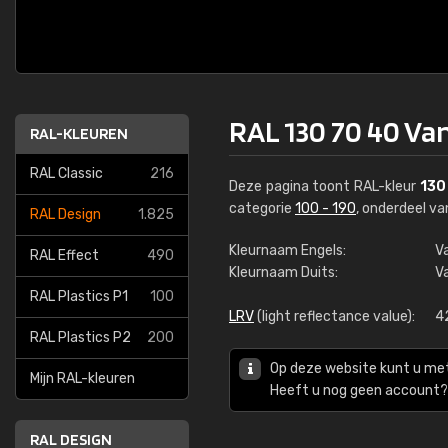
RAL 130 70 40 Va
RAL-KLEUREN
RAL Classic
216
Deze pagina toont RAL-kleur
130
categorie
100 - 190
, onderdeel v
RAL Design
1.825
Kleurnaam Engels:
V
RAL Effect
490
Kleurnaam Duits:
V
RAL Plastics P1
100
LRV
(light reflectance value):
4
RAL Plastics P2
200
Op deze website kunt u me
Mijn RAL-kleuren
Heeft u nog geen account? 
RAL DESIGN