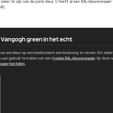
eker te zijn van de juiste kleur. U heeft al een RAL-kleuren­waaier
Kambier BV
W).
"Super snelle service en zeer betaal
0 Vangogh green in het echt
s van een kleur op een beeldscherm een beslissing te nemen. Om zeker 
e u aan gebruik te maken van een
fysieke RAL-kleurenwaaier
. Op deze 
aaier bestellen
.