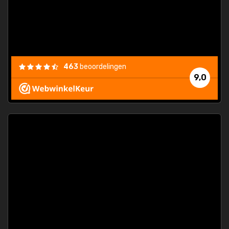
463
beoordelingen
9,0