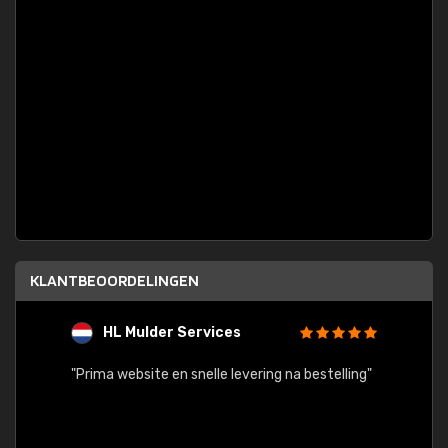
KLANTBEOORDELINGEN
HL Mulder Services
T
"
"Prima website en snelle levering na bestelling"
"Alles