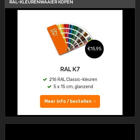
RAL-KLEURENWAAIER KOPEN
€15,95
RAL K7
216 RAL Classic-kleuren
5 x 15 cm, glanzend
Meer info / bestellen