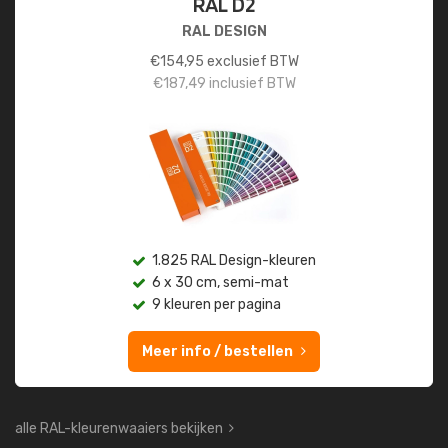
RAL D2
RAL DESIGN
€
154,95
exclusief BTW
€
187,49
inclusief BTW
1.825 RAL Design-kleuren
6 x 30 cm, semi-mat
9 kleuren per pagina
Meer info / bestellen
alle RAL-kleurenwaaiers bekijken