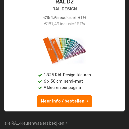
RAL D2
RAL DESIGN
€
154,95
exclusief BTW
€
187,49
inclusief BTW
1.825 RAL Design-kleuren
6 x 30 cm, semi-mat
9 kleuren per pagina
Meer info / bestellen
alle RAL-kleurenwaaiers bekijken