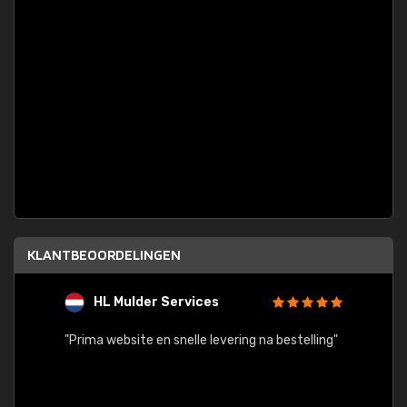
KLANTBEOORDELINGEN
HL Mulder Services
T
"
"Prima website en snelle levering na bestelling"
"Alles