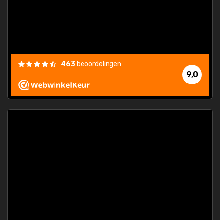
463
beoordelingen
9,0