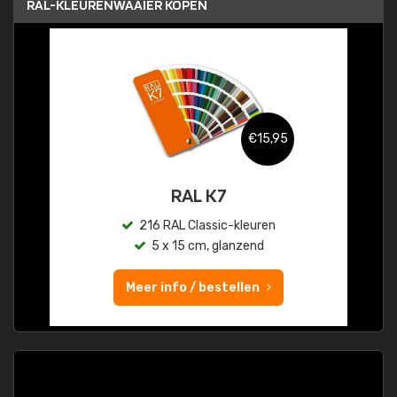
RAL-KLEURENWAAIER KOPEN
€15,95
RAL K7
216 RAL Classic-kleuren
5 x 15 cm, glanzend
Meer info / bestellen