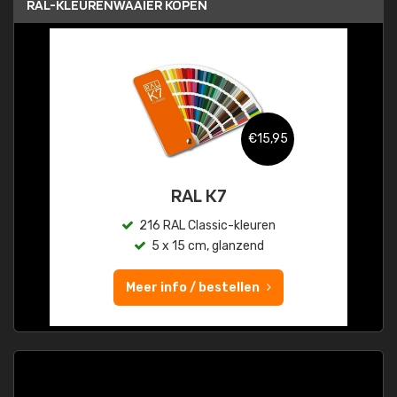
RAL-KLEURENWAAIER KOPEN
€15,95
RAL K7
216 RAL Classic-kleuren
5 x 15 cm, glanzend
Meer info / bestellen