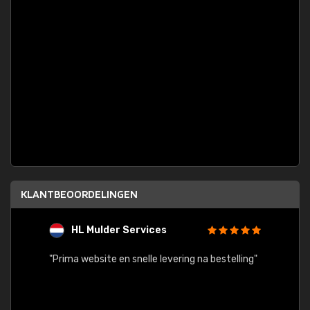
KLANTBEOORDELINGEN
HL Mulder Services
T
"
"Prima website en snelle levering na bestelling"
"Alles