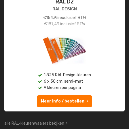
RAL D2
RAL DESIGN
€
154,95
exclusief BTW
€
187,49
inclusief BTW
1.825 RAL Design-kleuren
6 x 30 cm, semi-mat
9 kleuren per pagina
Meer info / bestellen
alle RAL-kleurenwaaiers bekijken