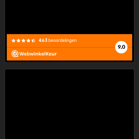
463
beoordelingen
9,0