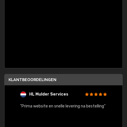
KLANTBEOORDELINGEN
HL Mulder Services
T
"
"Prima website en snelle levering na bestelling"
"Alles