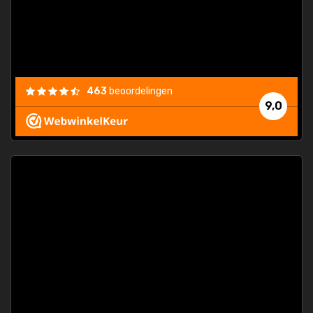
463
beoordelingen
9,0