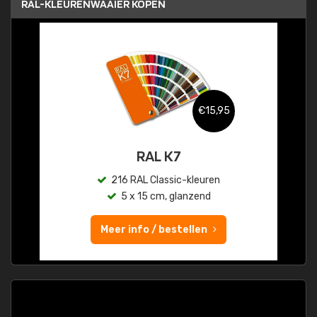
RAL-KLEURENWAAIER KOPEN
€15,95
RAL K7
216 RAL Classic-kleuren
5 x 15 cm, glanzend
Meer info / bestellen