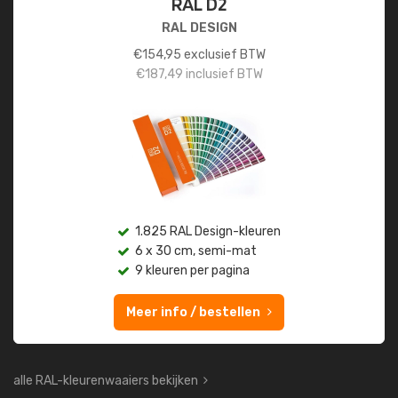
RAL D2
RAL DESIGN
€
154,95
exclusief BTW
€
187,49
inclusief BTW
1.825 RAL Design-kleuren
6 x 30 cm, semi-mat
9 kleuren per pagina
Meer info / bestellen
alle RAL-kleurenwaaiers bekijken