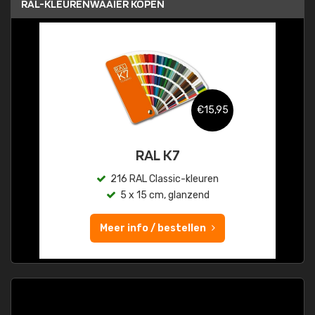
RAL-KLEURENWAAIER KOPEN
€15,95
RAL K7
216 RAL Classic-kleuren
5 x 15 cm, glanzend
Meer info / bestellen