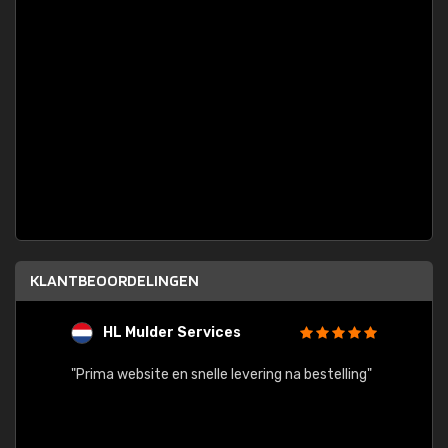
KLANTBEOORDELINGEN
HL Mulder Services
T
"
"Prima website en snelle levering na bestelling"
"Alles