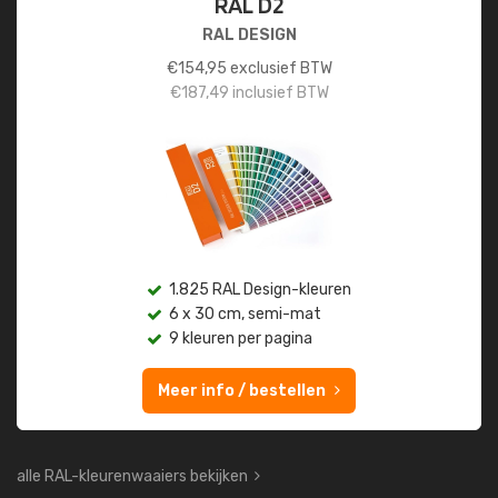
RAL D2
RAL DESIGN
€
154,95
exclusief BTW
€
187,49
inclusief BTW
1.825 RAL Design-kleuren
6 x 30 cm, semi-mat
9 kleuren per pagina
Meer info / bestellen
alle RAL-kleurenwaaiers bekijken