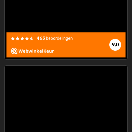
463
beoordelingen
9,0