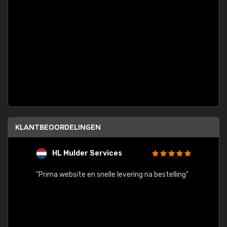
KLANTBEOORDELINGEN
HL Mulder Services
T
"
"Prima website en snelle levering na bestelling"
"Alles