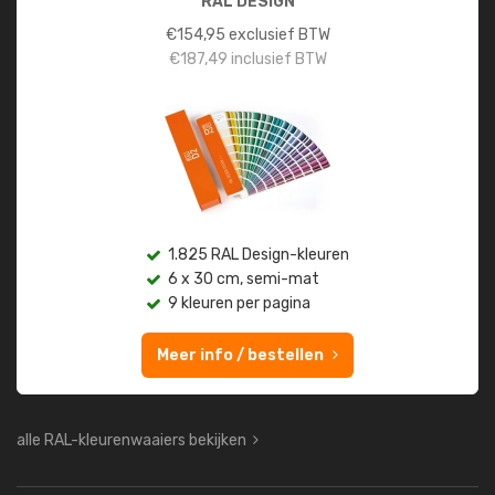
RAL DESIGN
€
154,95
exclusief BTW
€
187,49
inclusief BTW
1.825 RAL Design-kleuren
6 x 30 cm, semi-mat
9 kleuren per pagina
Meer info / bestellen
alle RAL-kleurenwaaiers bekijken