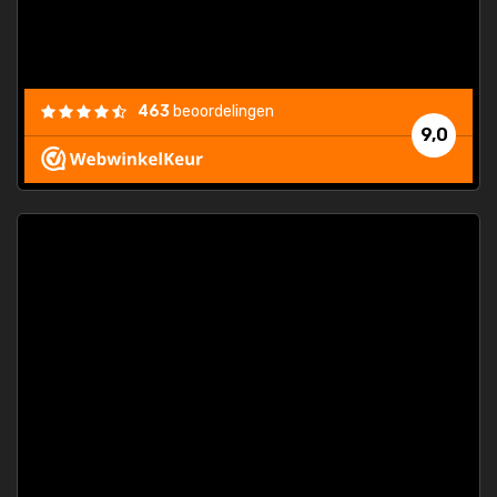
463
beoordelingen
9,0