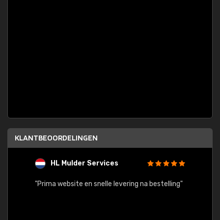
KLANTBEOORDELINGEN
HL Mulder Services
T
"
"Prima website en snelle levering na bestelling"
"Alles