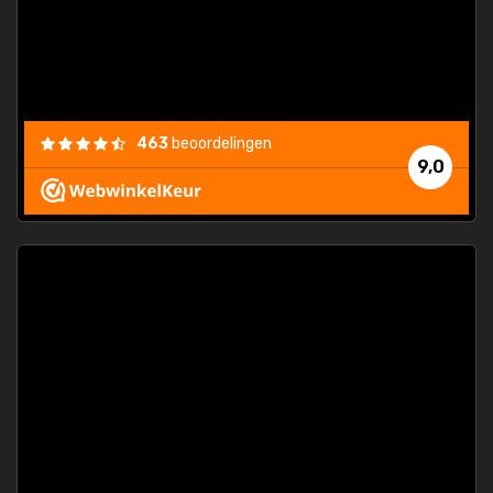
463
beoordelingen
9,0