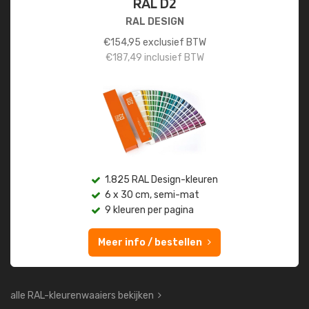
RAL D2
RAL DESIGN
€
154,95
exclusief BTW
€
187,49
inclusief BTW
1.825 RAL Design-kleuren
6 x 30 cm, semi-mat
9 kleuren per pagina
Meer info / bestellen
alle RAL-kleurenwaaiers bekijken