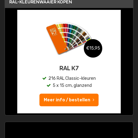
RAL-KLEURENWAAIER KOPEN
€15,95
RAL K7
216 RAL Classic-kleuren
5 x 15 cm, glanzend
Meer info / bestellen