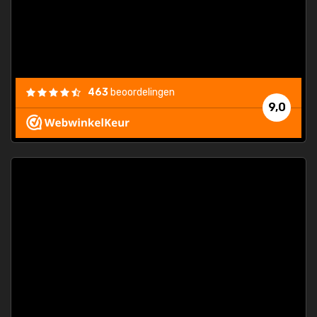
463
beoordelingen
9,0