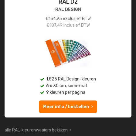
RAL D2
RAL DESIGN
€
154,95
exclusief BTW
€
187,49
inclusief BTW
1.825 RAL Design-kleuren
6 x 30 cm, semi-mat
9 kleuren per pagina
Meer info / bestellen
alle RAL-kleurenwaaiers bekijken