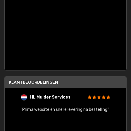
KLANTBEOORDELINGEN
HL Mulder Services
T
"
"Prima website en snelle levering na bestelling"
"Alles