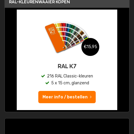
RAL-KLEURENWAAIER KOPEN
€15,95
RAL K7
216 RAL Classic-kleuren
5 x 15 cm, glanzend
Meer info / bestellen