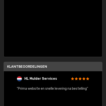
KLANTBEOORDELINGEN
HL Mulder Services
T
"
"Prima website en snelle levering na bestelling"
"Alles