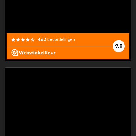
463
beoordelingen
9,0