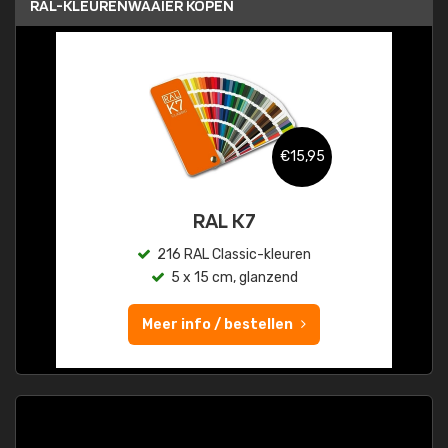
RAL-KLEURENWAAIER KOPEN
€15,95
RAL K7
216 RAL Classic-kleuren
5 x 15 cm, glanzend
Meer info / bestellen