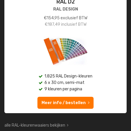
RAL D2
RAL DESIGN
€
154,95
exclusief BTW
€
187,49
inclusief BTW
1.825 RAL Design-kleuren
6 x 30 cm, semi-mat
9 kleuren per pagina
Meer info / bestellen
alle RAL-kleurenwaaiers bekijken