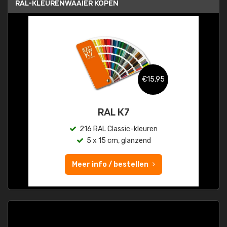
RAL-KLEURENWAAIER KOPEN
€15,95
RAL K7
216 RAL Classic-kleuren
5 x 15 cm, glanzend
Meer info / bestellen