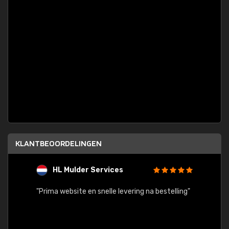
KLANTBEOORDELINGEN
HL Mulder Services
T
"
"Prima website en snelle levering na bestelling"
"Alles