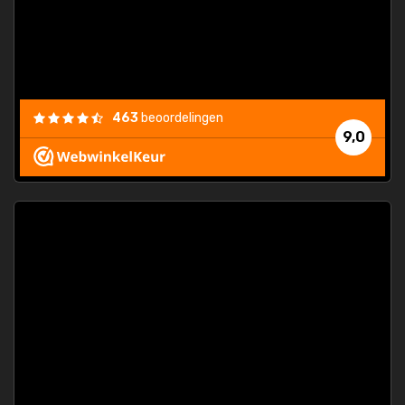
463
beoordelingen
9,0