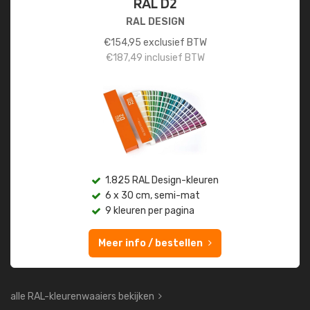
RAL D2
RAL DESIGN
€
154,95
exclusief BTW
€
187,49
inclusief BTW
1.825 RAL Design-kleuren
6 x 30 cm, semi-mat
9 kleuren per pagina
Meer info / bestellen
alle RAL-kleurenwaaiers bekijken