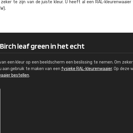
eker te zijn van de juiste kleur. U heeft al een RAL-kleuren­waaier
Kambier BV
W).
"Super snelle service en zeer betaal
Birch leaf green in het echt
s van een kleur op een beeldscherm een beslissing te nemen. Om zeker 
e u aan gebruik te maken van een
fysieke RAL-kleurenwaaier
. Op deze 
aaier bestellen
.