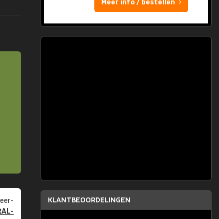
Meer info / bestellen
KLANTBEOORDELINGEN
eer­
RAL-