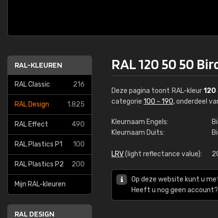
RAL 120 50 50 Bir
RAL-KLEUREN
RAL Classic
216
Deze pagina toont RAL-kleur
120
categorie
100 - 190
, onderdeel v
RAL Design
1.825
Kleurnaam Engels:
Bi
RAL Effect
490
Kleurnaam Duits:
B
RAL Plastics P1
100
LRV
(light reflectance value):
2
RAL Plastics P2
200
Op deze website kunt u me
Mijn RAL-kleuren
Heeft u nog geen account? 
RAL DESIGN