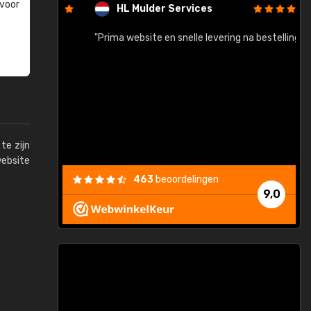
 voor
HL Mulder Services
baar!"
"Prima website en snelle levering na bestelling"
"
te zijn
website
463
beoordelingen
9,0