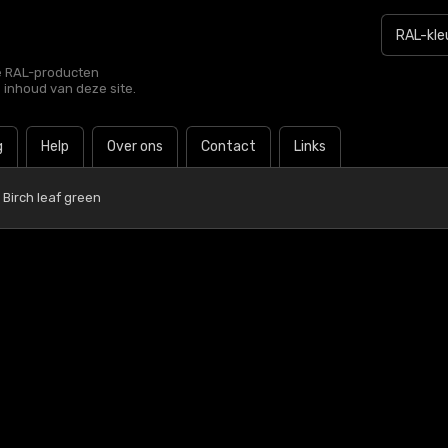
le RAL-producten
e inhoud van deze site.
g
Help
Over ons
Contact
Links
 Birch leaf green