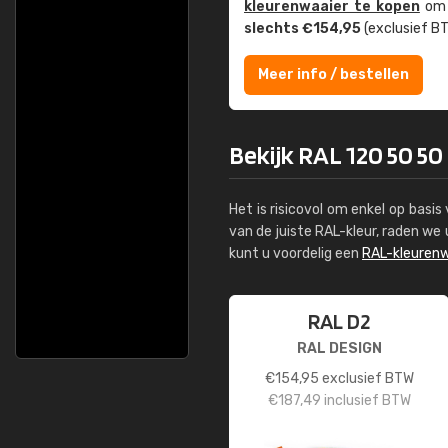
kleuren­waaier te kopen
om z
slechts €154,95
(exclusief BT
Meer info / bestellen
Bekijk RAL 120 50 50 
Het is risicovol om enkel op basi
van de juiste RAL-kleur, raden w
kunt u voordelig een
RAL-kleurenw
RAL D2
RAL DESIGN
€
154,95
exclusief BTW
€
187,49
inclusief BTW