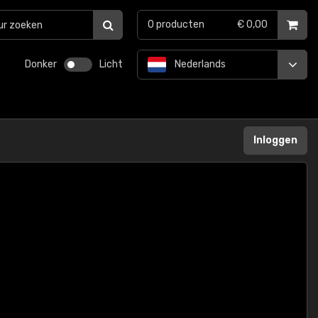
0
producten
€ 0,00
Donker
Licht
Nederlands
Inloggen