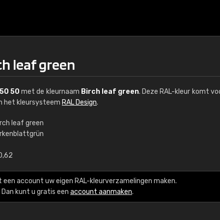
ch leaf green
 50 50
met de kleurnaam
Birch leaf green
. Deze RAL-kleur komt voo
an het kleursysteem
RAL Design
.
rch leaf green
irkenblattgrün
€15
0,62
RAL K7 op waterba
t een account uw eigen RAL-kleurverzamelingen maken.
216 RAL Classic-kleur
Dan kunt u gratis een
account aanmaken
.
5 x 15 cm, glanzend