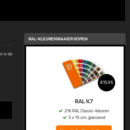
RAL-KLEURENWAAIER KOPEN
r in de
,95
€15,95
sis
RAL K7
en
216 RAL Classic-kleuren
5 x 15 cm, glanzend