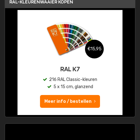
RAL-KLEURENWAAIER KOPEN
€15,95
RAL K7
216 RAL Classic-kleuren
5 x 15 cm, glanzend
Meer info / bestellen