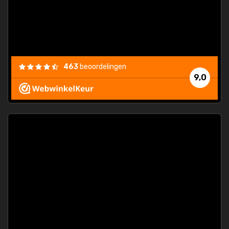
463
beoordelingen
9,0