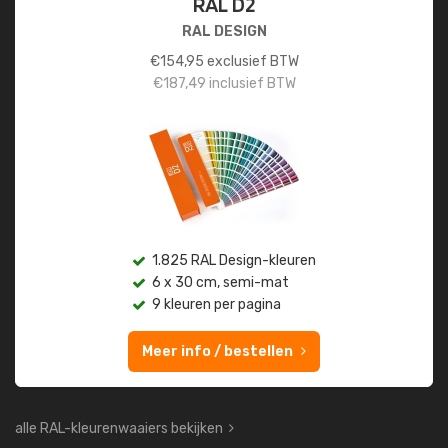
RAL D2
RAL DESIGN
€
154,95
exclusief BTW
€
187,49
inclusief BTW
1.825 RAL Design-kleuren
6 x 30 cm, semi-mat
9 kleuren per pagina
Meer info / bestellen
alle RAL-kleurenwaaiers bekijken