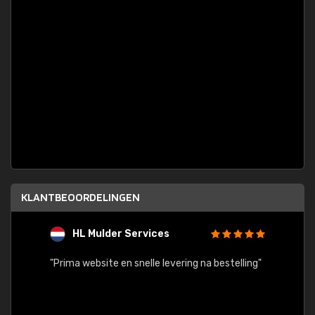
KLANTBEOORDELINGEN
HL Mulder Services
T
"
"Prima website en snelle levering na bestelling"
"Alles