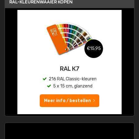
RAL-KLEURENWAAIER KOPEN
€15,95
RAL K7
216 RAL Classic-kleuren
5 x 15 cm, glanzend
Meer info / bestellen