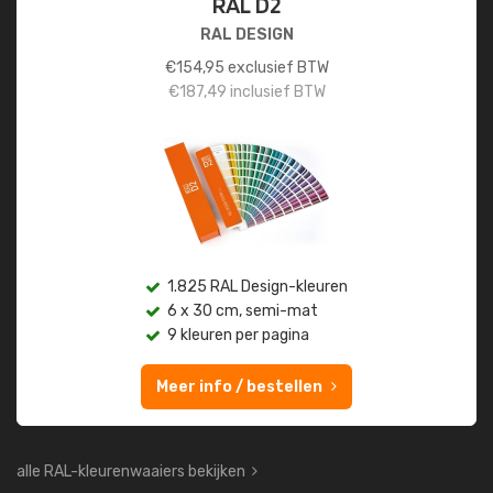
RAL D2
RAL DESIGN
€
154,95
exclusief BTW
€
187,49
inclusief BTW
1.825 RAL Design-kleuren
6 x 30 cm, semi-mat
9 kleuren per pagina
Meer info / bestellen
alle RAL-kleurenwaaiers bekijken