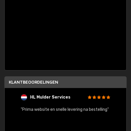
KLANTBEOORDELINGEN
HL Mulder Services
T
"
"Prima website en snelle levering na bestelling"
"Alles