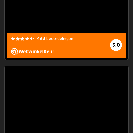
463
beoordelingen
9,0