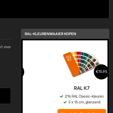
RAL-KLEURENWAAIER KOPEN
mt voor
,95
€15,95
sis
RAL K7
en
216 RAL Classic-kleuren
5 x 15 cm, glanzend