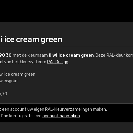
i ice cream green
 90 30
met de kleurnaam
Kiwi ice cream green
. Deze RAL-kleur ko
eel van het kleursysteem
RAL Design
.
iwi ice cream green
iwieisgrün
€15
6,70
RAL K7 op waterba
t een account uw eigen RAL-kleurverzamelingen maken.
216 RAL Classic-kleur
Dan kunt u gratis een
account aanmaken
.
5 x 15 cm, glanzend