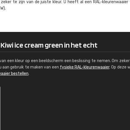
eker te zijn van de juiste kleur. U heeft al een RAL-kleuren­waaier
Kambier BV
W).
"Super snelle service en zeer betaal
 Kiwi ice cream green in het echt
s van een kleur op een beeldscherm een beslissing te nemen. Om zeker 
e u aan gebruik te maken van een
fysieke RAL-kleurenwaaier
. Op deze 
aaier bestellen
.