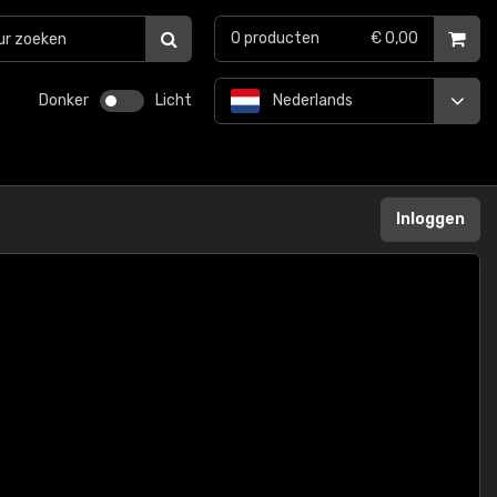
0
producten
€ 0,00
Donker
Licht
Nederlands
Inloggen