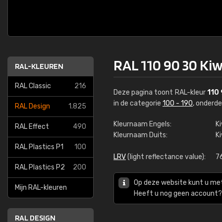
RAL 110 90 30 Kiw
RAL-KLEUREN
RAL Classic
216
Deze pagina toont RAL-kleur
110
in de categorie
100 - 190
, onderd
RAL Design
1.825
Kleurnaam Engels:
K
RAL Effect
490
Kleurnaam Duits:
K
RAL Plastics P1
100
LRV
(light reflectance value):
7
RAL Plastics P2
200
Op deze website kunt u me
Mijn RAL-kleuren
Heeft u nog geen account? 
RAL DESIGN