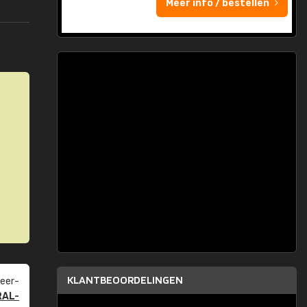
Meer info / bestellen
KLANTBEOORDELINGEN
eer­
RAL-