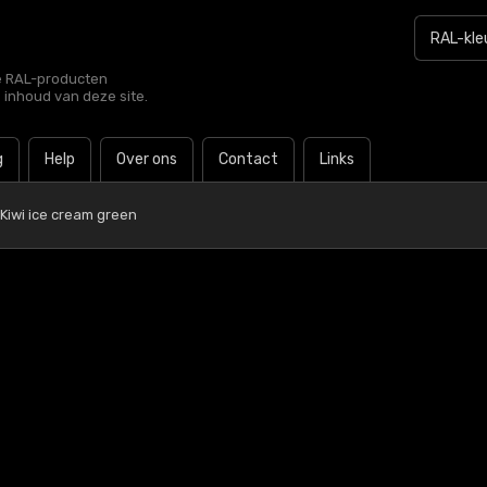
le RAL-producten
e inhoud van deze site.
g
Help
Over ons
Contact
Links
 Kiwi ice cream green