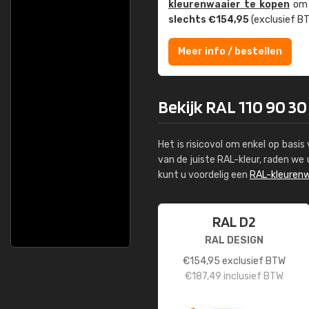
kleuren­waaier te kopen
om z
slechts €154,95
(exclusief BT
Meer info / bestellen
Bekijk RAL 110 90 30
Het is risicovol om enkel op basi
van de juiste RAL-kleur, raden w
kunt u voordelig een
RAL-kleurenw
RAL D2
RAL DESIGN
€
154,95
exclusief BTW
€
187,49
inclusief BTW