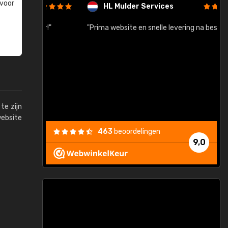
 voor
HL Mulder Services
baar!"
"Prima website en snelle levering na bestelling"
"
te zijn
website
463
beoordelingen
9,0