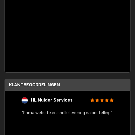
KLANTBEOORDELINGEN
HL Mulder Services
T
"
"Prima website en snelle levering na bestelling"
"Alles