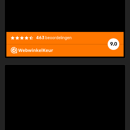
463
beoordelingen
9,0