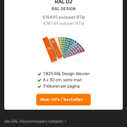
RAL D2
RAL DESIGN
€
154,95
exclusief BTW
€
187,49
inclusief BTW
1.825 RAL Design-kleuren
6 x 30 cm, semi-mat
9 kleuren per pagina
Meer info / bestellen
alle RAL-kleurenwaaiers bekijken