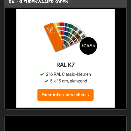
RAL-KLEURENWAAIER KOPEN
€15,95
RAL K7
216 RAL Classic-kleuren
5 x 15 cm, glanzend
Meer info / bestellen