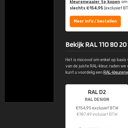
kleuren­waaier te kopen
om z
slechts €154,95
(exclusief BT
Meer info / bestellen
Bekijk RAL 110 80 20 
Het is risicovol om enkel op basi
van de juiste RAL-kleur, raden w
kunt u voordelig een
RAL-kleurenw
RAL D2
RAL DESIGN
€
154,95
exclusief BTW
€
187,49
inclusief BTW