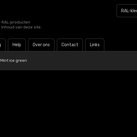
le RAL-producten
e inhoud van deze site.
g
Help
Over ons
Contact
Links
 Mint ice green