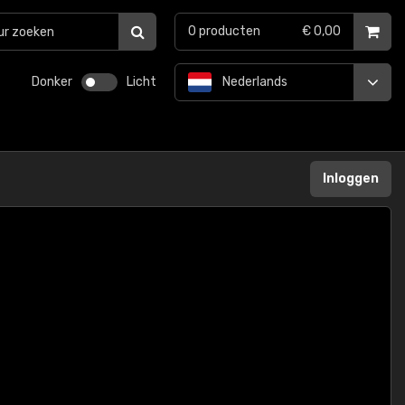
0
producten
€ 0,00
Donker
Licht
Nederlands
Inloggen