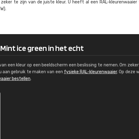
eker te zijn van de juiste kleur. U heeft al een RAL-kleuren­waaier
Kambier BV
W).
"Super snelle service en zeer betaal
Mint ice green in het echt
s van een kleur op een beeldscherm een beslissing te nemen. Om zeker 
e u aan gebruik te maken van een
fysieke RAL-kleurenwaaier
. Op deze 
aaier bestellen
.