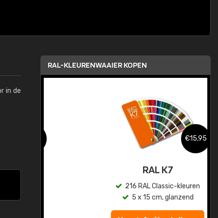
RAL-KLEURENWAAIER KOPEN
r in de
,95
€15,95
sis
RAL K7
en
216 RAL Classic-kleuren
5 x 15 cm, glanzend