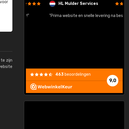
 voor
HL Mulder Services
baar!"
"Prima website en snelle levering na bestelling"
"
te zijn
website
463
beoordelingen
9,0