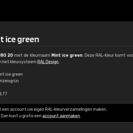
t ice green
 80 20
met de kleurnaam
Mint ice green
. Deze RAL-kleur komt voo
an het kleursysteem
RAL Design
.
nt ice green
inzeisgrün
€15
8,77
RAL K7 op waterba
t een account uw eigen RAL-kleurverzamelingen maken.
216 RAL Classic-kleur
Dan kunt u gratis een
account aanmaken
.
5 x 15 cm, glanzend