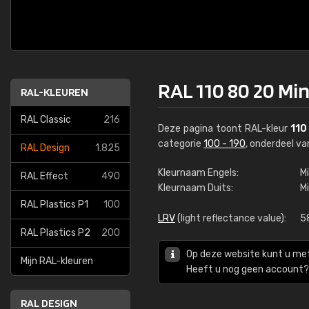
RAL 110 80 20 Min
RAL-KLEUREN
RAL Classic
216
Deze pagina toont RAL-kleur
110
categorie
100 - 190
, onderdeel v
RAL Design
1.825
Kleurnaam Engels:
Mi
RAL Effect
490
Kleurnaam Duits:
M
RAL Plastics P1
100
LRV
(light reflectance value):
5
RAL Plastics P2
200
Op deze website kunt u me
Mijn RAL-kleuren
Heeft u nog geen account? 
RAL DESIGN