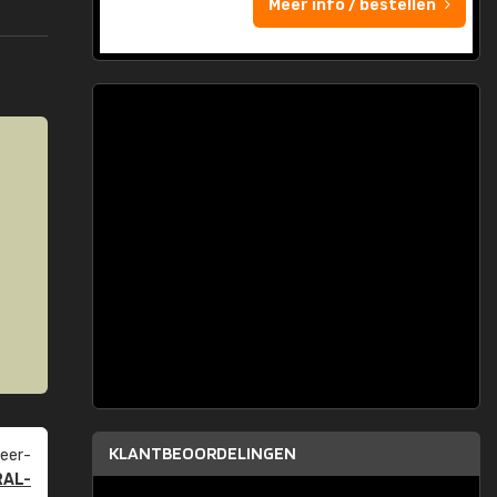
Meer info / bestellen
KLANTBEOORDELINGEN
eer­
RAL-